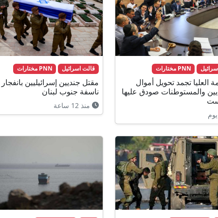
سرائيل
PNN مختارات
قالت اسرائيل
PNN مختارات
ة العليا تجمد تحويل أموال
مقتل جنديين إسرائيليين بانفجار 
يين والمستوطنات صودق عليها
ناسفة جنوب لبنان
ست
منذ 12 ساعة
يوم