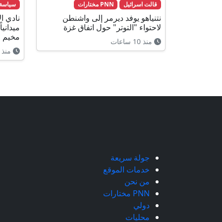
قالت اسرائيل
PNN مختارات
سياسة
نتنياهو يوفد ديرمر إلى واشنطن
نادي ال
لاحتواء "التوتر" حول اتفاق غزة
مخيم ق
منذ 10 ساعات
منذ 9 ساعات
جولة سريعة
خدمات الموقع
من نحن
PNN مختارات
دولي
محليات