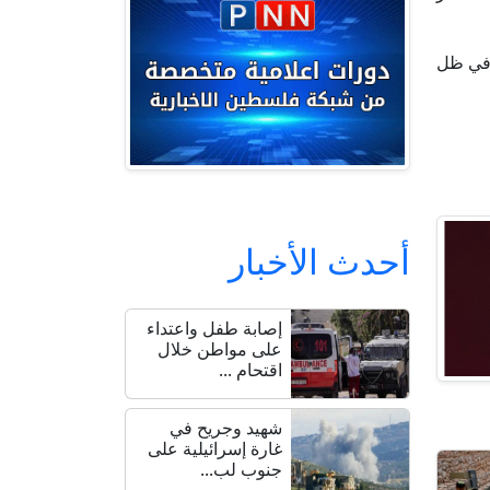
 في ظل
أحدث الأخبار
إصابة طفل واعتداء
على مواطن خلال
اقتحام ...
شهيد وجريح في
غارة إسرائيلية على
جنوب لب...