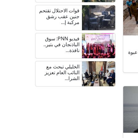
قوات الاحتلال تقتحم
جنين عقب رشق
مركبة إ...
فيديو PNN: سوق
الباذنجان في بتير..
نافذة...
عبوة
الخليلي تبحث مع
النائب العام تعزيز
الشرا...