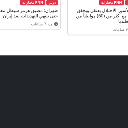
PNN مختارات
دولي
PNN مختارات
أسير: الاحتلال يعتقل ويحقق
طهران: مضيق هرمز سيظل مغلق
ميدانياً مع أكثر من (60) مواطناً من
حتى تنتهي التهديدات ضد إيران
لنديا
منذ 7 ساعات
تابع