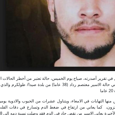
لمحررين في تقرير أصدرته، صباح يوم الخميس، حالة تعتبر من أخطر الحالات 
الموجودة داخل ما يسمى بعيادة "سجن الرملة "، وهي حالة الاسير معتصم رداد (38 عاما) من بلدة صيدا/ ط
ض منها التهابات في الامعاء، ويتناول عشرات من الحبوب والادوية يوم
ها 4 ساعات وحقن الكورتزون، كما يعاني من ارتفاع في ضغط الدم وتسارع في دقات ال