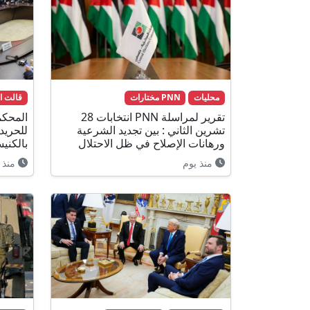
محليات
PNN مختارات
قالت ا
تقرير لمراسلة PNN انتخابات 28
المحكم
تشرين الثاني : بين تجديد الشرعية
للحريد
ورهانات الإصلاح في ظل الاحتلال
بالكني
منذ يوم
منذ 