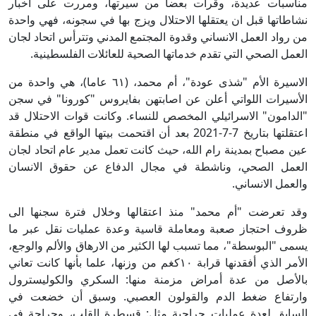
مناسبات عديدة، وقرأت بعضاً من سيرتها، ومررت على أخبار
نشاطاتها قبل ان يعتقلها الاحتلال ويزج بها في سجونه، فهي واحدة
من رواد العمل الانساني وقدوة المجتمع المدني وتترأس اتحاد لجان
العمل الصحي التي تقدم خدماتها الصحية للعائلات الفلسطينية.
الاسيرة الأم "شذى عودة"، أم محمد، (٦١ عاما)، هي واحدة من
الأسيرات اللواتي أعلن عن اصابتهن بفايروس "كورونا" في سجن
"الدامون" الاسرائيلي المخصص للنساء. وكانت قوات الاحتلال قد
اعتقلتها بتاريخ 7-7-2021 بعد أن اقتحمت بيتها الواقع في منطقة
عين مصباح بمدينة رام الله، حيث كانت تعمل مدير عام اتحاد لجان
العمل الصحي، وناشطة في مجال الدفاع عن حقوق الانسان
والعمل الانساني.
وقد تعرضت "أم محمد" منذ اعتقالها وخلال فترة سجنها الى
ظروف احتجاز صعبة ومعاملة قاسية وعدة عمليات نقل عبر ما
يسمى "البوسطة"، مما تسبب لها الكثير من الارهاق والألم والوجع،
الأمر الذي أفقدنها قرابة ١٠كغم من وزنها، علما بأنها كانت تعاني
بالأصل من عدة أمراض مزمنة منها: السكري والكوليسترول
وارتفاع ضغط الدم والقولون العصبي. وسبق أن خضعت في
السابق لعدة عمليات جراحية مثل: قسطرة القلب، وجراحة في