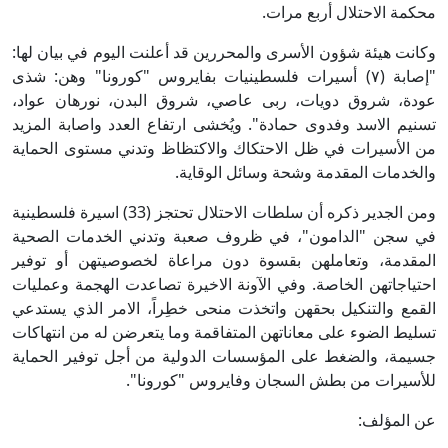
محكمة الاحتلال أربع مرات.
وكانت هيئة شؤون الأسرى والمحررين قد أعلنت اليوم في بيان لها:
"إصابة (٧) أسيرات فلسطينيات بفايروس "كورونا" وهن: شذى
عودة، شروق دويات، ربى عاصي، شروق البدن، نورهان عواد،
تسنيم الاسد وفدوى حمادة". ويُخشى ارتفاع العدد واصابة المزيد
من الأسيرات في ظل الاحتكاك والاكتظاظ وتدني مستوى الحماية
والخدمات المقدمة وشحة وسائل الوقاية.
ومن الجدير ذكره أن سلطات الاحتلال تحتجز (33) اسيرة فلسطينية
في سجن "الدامون"، في ظروف صعبة وتدني الخدمات الصحية
المقدمة، وتعاملهن بقسوة دون مراعاة لخصوصيتهن أو توفير
احتياجاتهن الخاصة. وفي الآونة الاخيرة تصاعدت الهجمة وعمليات
القمع والتنكيل بحقهن واتخذت منحى خطِراً، الامر الذي يستدعي
تسليط الضوء على معاناتهن المتفاقمة وما يتعرضن له من انتهاكات
جسيمة، والضغط على المؤسسات الدولية من أجل توفير الحماية
للأسيرات من بطش السجان وفايروس "كورونا".
عن المؤلف: