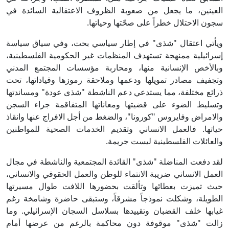
العينين، ما يجعل من صعوبة الظروف الاعتقالية السائدة في
سجون الاحتلال خطراً على صحّتها وحياتها.
ويأتي اعتقال "شذى" في إطار سياسي بحت، وفي سياق سياسة
إسرائيلية ممنهجة تستهدف المنظمات غير الحكومية الفلسطينية،
وبالأخص الإنسانية منها، ومحاربة مؤسسات المجتمع المدني
وتجفيف مصادر تمويلها ودعمها وملاحقة رموزها وقياداتها، تحت
ذرائع مختلفة، مما يستدعي دعم الناشطة "شذى عودة" ومساندتها
وتسليط الضوء على قضيتها ومعاناتها المتفاقمة جراء السجن
والامراض وفايروس "كورونا"، والضغط من أجل الافراج عنها وانقاذ
حياتها. فالعمل الانساني وتقديم الخدمات الصحية للمواطنين
والعائلات الفلسطينية ليست جريمة.
لقد دفعت المناضلة "شذى" القائدة المجتمعية والناشطة في مجال
العمل الانساني ضريبة الانتماء للوطن والعمل الحقوقي والانساني،
حيث تميزت بعطائها وتألقت بحضورها اللافت طوال مسيرتها
الطويلة، وشكلت نموذجاً مشرقاً، وستبقى حاضرة وشامخة رغم
غيابها خلف القضبان وتقييدها بسلاسل السجان الإسرائيلي. وما
زالت "شذى" موقوفة دون محاكمة بالرغم من عرضها أمام