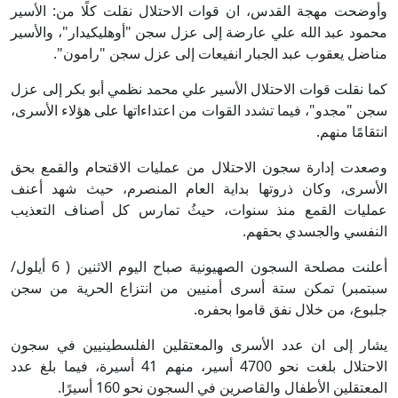
وأوضحت مهجة القدس، ان قوات الاحتلال نقلت كلًا من: الأسير
محمود عبد الله علي عارضة إلى عزل سجن "أوهليكيدار"، والأسير
مناضل يعقوب عبد الجبار انفيعات إلى عزل سجن "رامون".
كما نقلت قوات الاحتلال الأسير علي محمد نظمي أبو بكر إلى عزل
سجن "مجدو"، فيما تشدد القوات من اعتداءاتها على هؤلاء الأسرى،
انتقامًا منهم.
وصعدت إدارة سجون الاحتلال من عمليات الاقتحام والقمع بحق
الأسرى، وكان ذروتها بداية العام المنصرم، حيث شهد أعنف
عمليات القمع منذ سنوات، حيثُ تمارس كل أصناف التعذيب
النفسي والجسدي بحقهم.
أعلنت مصلحة السجون الصهيونية صباح اليوم الاثنين ( 6 أيلول/
سبتمبر) تمكن ستة أسرى أمنيين من انتزاع الحرية من سجن
جلبوع، من خلال نفق قاموا بحفره.
يشار إلى ان عدد الأسرى والمعتقلين الفلسطينيين في سجون
الاحتلال بلغت نحو 4700 أسير، منهم 41 أسيرة، فيما بلغ عدد
المعتقلين الأطفال والقاصرين في السجون نحو 160 أسيرًا.