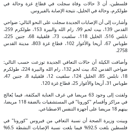
فلسطين، أن 3 حالات وفاة سجلت في قطاع غزة وحالة في
طولكرم، وحالة في الخليل، نتيجة الإصابة بالفيروس.
وأشارت إلى أن الإصابات الجديدة سجلت على النحو التالي: ضواحي
القدس 139، بيت لحم 99، رام الله والبيرة 153، طولكرم 259،
نابلس 516، الخليل 118، سلفيت 73، قلقيلية 68، جنين 225،
طوباس 67، أريحا والأغوار 102، قطاع غزة 803، مدينة القدس
2758.
وأضافت الكيلة أن حالات التعافي الجديدة توزعت حسب التالي:
ضواحي القدس 62، بيت لحم 132، رام الله والبيرة 224، طولكرم
18، نابلس 85، الخليل 124، سلفيت 12، قلقيلية 8، جنين 47،
طوباس 31، أريحا والأغوار 25، قطاع غزة 120.
ولفتت إلى وجود 63 مريضا في غرف العناية المكثفة، فيما يٌعالج
في مراكز وأقسام "كورونا" في المستشفيات بالضفة 118 مريضا،
بينهم 18 مريضا على أجهزة التنفس الاصطناعي.
وبينت وزيرة الصحة أن نسبة التعافي من فيروس "كورونا" في
فلسطين بلغت 92.5% فيما بلغت نسبة الإصابات النشطة 6.5%