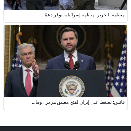
منظمة التحرير: منظمة إسرائيلية توفر دعمً...
فانس: نضغط على إيران لفتح مضيق هرمز.. وط...