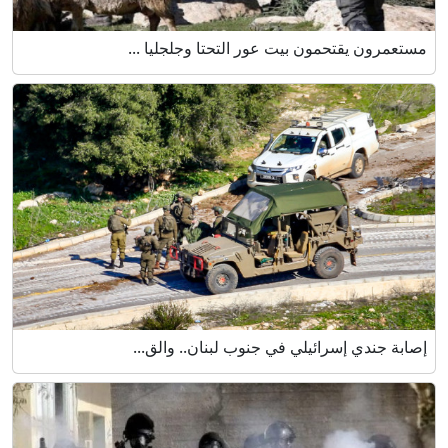
مستعمرون يقتحمون بيت عور التحتا وجلجليا ...
إصابة جندي إسرائيلي في جنوب لبنان.. والق...