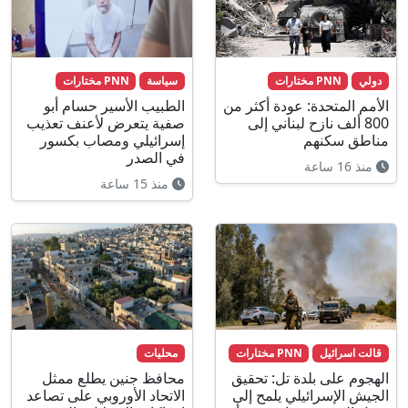
دولي
PNN مختارات
سياسة
PNN مختارات
الأمم المتحدة: عودة أكثر من
الطبيب الأسير حسام أبو
800 ألف نازح لبناني إلى
صفية يتعرض لأعنف تعذيب
مناطق سكنهم
إسرائيلي ومصاب بكسور
في الصدر
منذ 16 ساعة
منذ 15 ساعة
قالت اسرائيل
PNN مختارات
محليات
الهجوم على بلدة تل: تحقيق
محافظ جنين يطلع ممثل
الجيش الإسرائيلي يلمح إلى
الاتحاد الأوروبي على تصاعد