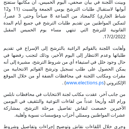
وبينت اللجنة في بيان صحفي، اليوم الخميس، أن مكاتبها ستفتح
أبوابها لاستقبال طلبات الترشح يومي الجمعة والسبت (11 و12
شباط الجاري) كالمعتاد من الساعة 8 صباحاً وحتى 3 عصراً،
لتمكين المواطنين من تقديم طلبات الترشح في جميع أيام المدة
القانونية للترشح التي تنتهي مساء يوم الخميس المقبل
.
17/2/2022
وأهابت اللجنة بالقوائم الراغبة بالترشح إلى الإسراع في تقديم
طلباتها وعدم الانتظار إلى اليوم الأخير، وذلك لتجنب رفضها في
حال وجود خلل في استيفاء أي من شروط الترشح، مشيرة إلى أنه
يمكن الحصول على طلب تسجيل وترشح القوائم الانتخابية من
مقرات ومكاتب اللجنة في محافظات الضفة أو من خلال الموقع
الإلكتروني
)
www.elections.ps
(
.
من جانب آخر، عقدت مكاتب لجنة الانتخابات في محافظات نابلس
ورام الله وأريحا عدداً من لقاءات التوعية والتثقيف في اليومين
الأخيرين خصصت لنقاش تفاصيل مرحلة الترشح، بمشاركة
عشرات المواطنين وممثلي أحزاب ومؤسسات نسوية وأهلية
.
وجرى خلال اللقاءات نقاش وتوضيح إجراءات وتفاصيل وشروط