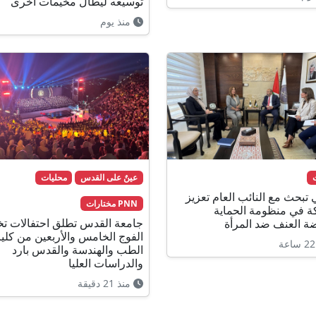
توسيعه ليطال مخيمات أخرى
منذ يوم
عينٌ على القدس
محليات
 تبحث مع النائب العام تعزيز
PNN مختارات
ة في منظومة الحماية
جامعة القدس تطلق احتفالات تخ
ة العنف ضد المرأة
الفوج الخامس والأربعين من كلي
الطب والهندسة والقدس بارد
والدراسات العليا
منذ 21 دقيقة