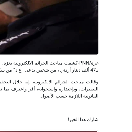
غزة/PNN-كشفت مباحث الجرائم الالكترونية بغز
بـ47 ألف دينار أردني ، من شخص يدعى "ع.د" من سكان مخيم النصيرات وسط القطاع .
وقالت مباحث الجرائم الالكترونية: إنه خلال التح
النصيرات، وبإحضاره واستجوابه، أقر واعترف بما نس
القانونية اللازمة حسب الأصول.
شارك هذا الخبر!