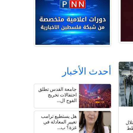
أحدث الأخبار
جامعة القدس تطلق
احتفالات تخريج
الفوج ال...
هل يستطيع ترامب
تغيير المعادلة في
لال
غزة؟ ب...
طط