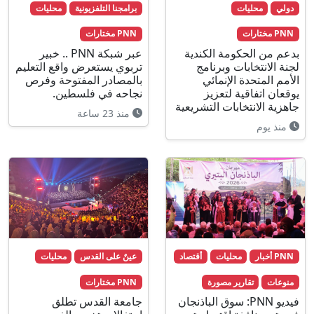
دولي
محليات
برامجنا التلفزيونية
محليات
PNN مختارات
PNN مختارات
بدعم من الحكومة الكندية
عبر شبكة PNN .. خبير
لجنة الانتخابات وبرنامج
تربوي يستعرض واقع التعليم
الأمم المتحدة الإنمائي
بالمصادر المفتوحة وفرص
يوقعان اتفاقية لتعزيز
نجاحه في فلسطين.
جاهزية الانتخابات التشريعية
منذ 23 ساعة
منذ يوم
PNN أخبار
محليات
أقتصاد
عينٌ على القدس
محليات
منوعات
تقارير مصورة
PNN مختارات
فيديو PNN: سوق الباذنجان
جامعة القدس تطلق