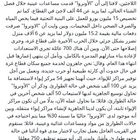
اللاجئين، لافتا إلى أن "الأونروا" قدمت مساعدات عينية خلال فصل
الشتاء الحالي، لما يزيد عن 44 ألف لاجئ في القطاع، كما تم
تخصيص 15 مليون يورو للعمل على البنية التحتية فيما يخص المياه
والصرف الصحي داخل المخيمات. وبين وايت أن "الاونروا" صرفت
دفعات مالية بقيمة 15.2 مليون دولار لما يزيد عن 6 آلاف منزل
تضرر بشكل جزئي خلال الحرب الأخيرة على قطاع غزة، وجرى
إصلاحها حتى الآن. وبين أن هناك 700 عائلة تجري الاستعدادات
لإعادة بناء منازلهم المدمرة بالكامل، ونأمل أن ينتهي إعمارها قبل
انتهاء هذا العام. وقال: نحن جاهزون لخدمة جميع سكان قطاع غزة
في حال حدوث أي كارثة طبيعية أو حرب جديدة، ونعمل من أجل
توفير مراكز للإيواء، حيث أنهينا تجهيز 54 مركز إيواء لاستضافة ما
يزيد عن 100 ألف شخص في حالة الطوارئ. وذكر أن "الأونروا"
تحاول توسيع الجاهزية لديها لاستيعاب 50 ألف شخص آخرين في
حالة الطوارئ، قائلا: ما نحاول عمله الآن، بدلًا من أن تكون مراكز
الإيواء ثابتة، أن يكون لدينا الجاهزية لإنشاء مراكز إيواء متنقلة. وبين
أنه موجود لدى "الأونروا" حاليًا ما نسبته 30% مما يتم احتياجه في
حالات الطوارئ من مواد ومساعدات غذائية وعينية، قائلا: سنقوم
في القريب العاجل بعمل تجارب لاختبار مدى قوة أدائنا في حالة
وجود طوارئ. وأشار وايت، إلى أنه سيتم توظيف 750 معلمًا