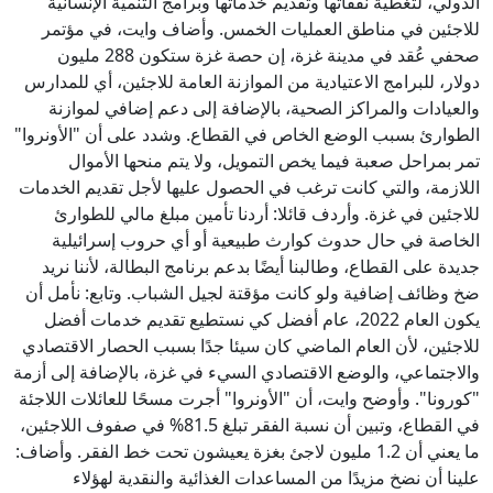
الدولي، لتغطية نفقاتها وتقديم خدماتها وبرامج التنمية الإنسانية
للاجئين في مناطق العمليات الخمس. وأضاف وايت، في مؤتمر
صحفي عُقد في مدينة غزة، إن حصة غزة ستكون 288 مليون
دولار، للبرامج الاعتيادية من الموازنة العامة للاجئين، أي للمدارس
والعيادات والمراكز الصحية، بالإضافة إلى دعم إضافي لموازنة
الطوارئ بسبب الوضع الخاص في القطاع. وشدد على أن "الأونروا"
تمر بمراحل صعبة فيما يخص التمويل، ولا يتم منحها الأموال
اللازمة، والتي كانت ترغب في الحصول عليها لأجل تقديم الخدمات
للاجئين في غزة. وأردف قائلا: أردنا تأمين مبلغ مالي للطوارئ
الخاصة في حال حدوث كوارث طبيعية أو أي حروب إسرائيلية
جديدة على القطاع، وطالبنا أيضًا بدعم برنامج البطالة، لأننا نريد
ضخ وظائف إضافية ولو كانت مؤقتة لجيل الشباب. وتابع: نأمل أن
يكون العام 2022، عام أفضل كي نستطيع تقديم خدمات أفضل
للاجئين، لأن العام الماضي كان سيئا جدًا بسبب الحصار الاقتصادي
والاجتماعي، والوضع الاقتصادي السيء في غزة، بالإضافة إلى أزمة
"كورونا". وأوضح وايت، أن "الأونروا" أجرت مسحًا للعائلات اللاجئة
في القطاع، وتبين أن نسبة الفقر تبلغ 81.5% في صفوف اللاجئين،
ما يعني أن 1.2 مليون لاجئ بغزة يعيشون تحت خط الفقر. وأضاف:
علينا أن نضخ مزيدًا من المساعدات الغذائية والنقدية لهؤلاء