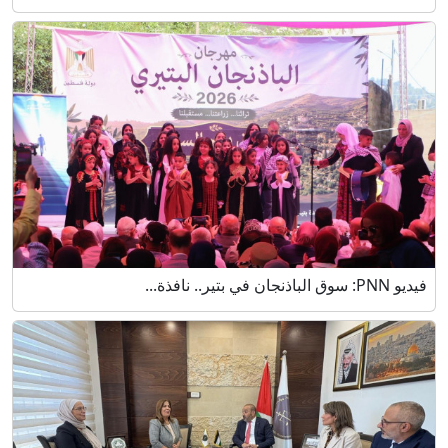
فيديو PNN: سوق الباذنجان في بتير.. نافذة...