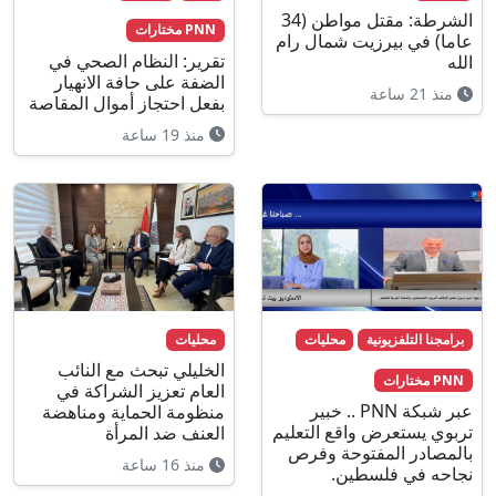
الشرطة: مقتل مواطن (34
PNN مختارات
عاما) في بيرزيت شمال رام
تقرير: النظام الصحي في
الله
الضفة على حافة الانهيار
منذ 21 ساعة
بفعل احتجاز أموال المقاصة
منذ 19 ساعة
برامجنا التلفزيونية
محليات
محليات
الخليلي تبحث مع النائب
PNN مختارات
العام تعزيز الشراكة في
عبر شبكة PNN .. خبير
منظومة الحماية ومناهضة
تربوي يستعرض واقع التعليم
العنف ضد المرأة
بالمصادر المفتوحة وفرص
منذ 16 ساعة
نجاحه في فلسطين.