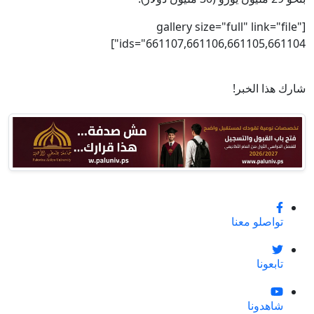
[gallery size="full" link="file"
ids="661107,661106,661105,661104"]
شارك هذا الخبر!
تواصلو معنا
تابعونا
شاهدونا