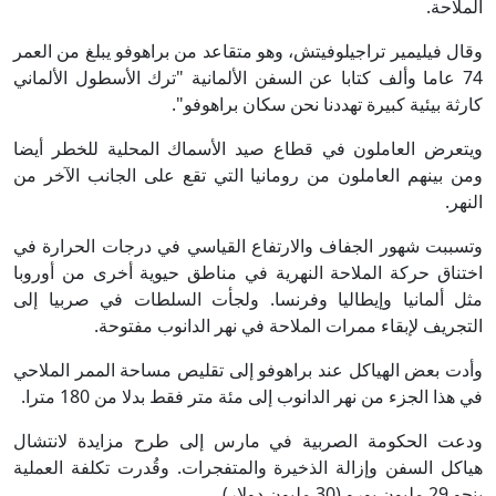
الملاحة.
وقال فيليمير تراجيلوفيتش، وهو متقاعد من براهوفو يبلغ من العمر
74 عاما وألف كتابا عن السفن الألمانية "ترك الأسطول الألماني
كارثة بيئية كبيرة تهددنا نحن سكان براهوفو".
ويتعرض العاملون في قطاع صيد الأسماك المحلية للخطر أيضا
ومن بينهم العاملون من رومانيا التي تقع على الجانب الآخر من
النهر.
وتسببت شهور الجفاف والارتفاع القياسي في درجات الحرارة في
اختناق حركة الملاحة النهرية في مناطق حيوية أخرى من أوروبا
مثل ألمانيا وإيطاليا وفرنسا. ولجأت السلطات في صربيا إلى
التجريف لإبقاء ممرات الملاحة في نهر الدانوب مفتوحة.
وأدت بعض الهياكل عند براهوفو إلى تقليص مساحة الممر الملاحي
في هذا الجزء من نهر الدانوب إلى مئة متر فقط بدلا من 180 مترا.
ودعت الحكومة الصربية في مارس إلى طرح مزايدة لانتشال
هياكل السفن وإزالة الذخيرة والمتفجرات. وقُدرت تكلفة العملية
بنحو 29 مليون يورو (30 مليون دولار).