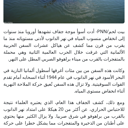
بيت لحم/PNN- أدت أسوأ موجة جفاف تشهدها أوروبا منذ سنوات
إلى انخفاض منسوب المياه في نهر الدانوب لأدنى مستوياته منذ ما
يقرب من قرن مما كشف عن هياكل عشرات السفن الحربية
الألمانية التي غرقت خلال الحرب العالمية الثانية وهي محملة
بالمتفجرات بالقرب من ميناء براهوفو الصربي المطل على النهر.
وكانت هذه السفن من بين مئات أغرقها أسطول ألمانيا النازية في
البحر الأسود في نهر الدانوب في عام 1944 أثناء انسحابه أمام تقدم
القوات السوفيتية. ولا تزال هذه السفن تُعيق حركة الملاحة النهرية
أثناء انخفاض مستوى المياه.
ومع ذلك، كشف الجفاف هذا العام، الذي يعتبره العلماء نتيجة
للاحتباس الحراري، عن أكثر من 20 هيكلا على امتداد نهر الدانوب
بالقرب من براهوفو في شرق صربيا. ولا يزال الكثير منها يحتوي
على أطنان من الذخيرة والمتفجرات مما يشكل خطرا على حركة