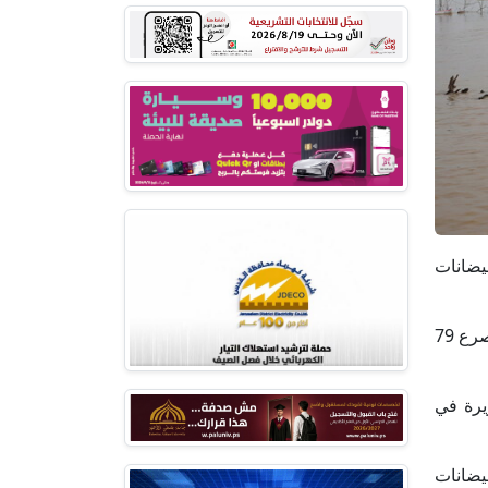
فيضانات
وضربت سيول الأمطار الغزيرة وفيضانات النيل عددا من المناطق بالسودان، خصوصا ولايتي الجزيرة ونهر النيل؛ ما أدى لمصرع 79
يرة في
يضانات