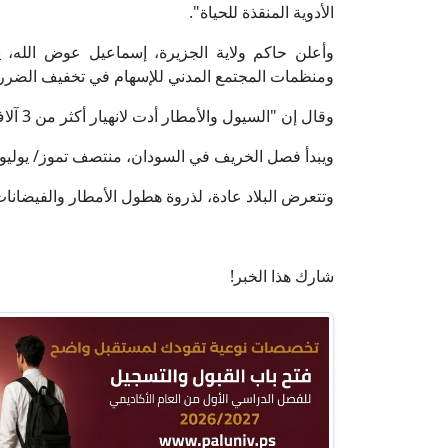
الأدوية المنقذة للحياة".
وأعلن حاكم ولاية الجزيرة، إسماعيل عوض الله، ي
ومنظمات المجتمع المدني للإسهام في تخفيف الضرر بتو
وقال إن "السيول والأمطار أدت لانهيار أكثر من 3 آلاف منزل"، وفق وكالة الأنباء السودانية الرسمية.
ويبدأ فصل الخريف في السودان، منتصف تموز/ يوليو
وتتعرض البلاد عادة، لذروة هطول الأمطار والفيضا
شارك هذا الخبر!