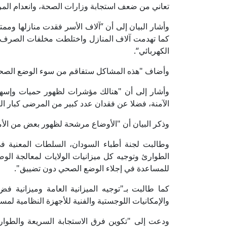
تعاني من ضعف استجابة وزارات الصحة، وانعدام المر
وأشار البيان إلى أن ”آلاف الأسر فقدت منازلها ومم
كما تهدمت آلاف المنازل واختلطت مخلفات الصرف الص
الكهربائي“.
وأضاف "هذه المشاكل ستفاقم من سوء الوضع الصحي 
وأشار إلى أن "هنالك مؤشرات لظهور حميات وإسهال
الآمنة، فضلا عن فقدان عدد كبير من المرضى كبار ال
وذكر البيان أن "الأوضاع مرشحة لظهور بعض من الأمر
وطالبت لجنة أطباء السودان، السلطات المعنية في 
الطوارئ وتوجيه كل ميزانيات الولايات لمعالجة الوضع
للمساعدة في إجلاء الوضع الصحي دون تضييق".
كما طالبت بـ"توجيه الميزانية العامة وميزانية 
والإمكانيات اللوجستية والفنية للأجهزة النظامية لم
ودعت إلى "تكوين فرق الاستجابة السريعة والطوار