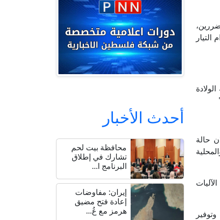
ضررين،
التيار
لولادة
أحدث الأخبار
ن حالة
محافظة بيت لحم
المحلية
تشارك في إطلاق
البرنامج ا...
لآليات
إيران: مفاوضات
إعادة فتح مضيق
هرمز مع عُ...
وتوفير