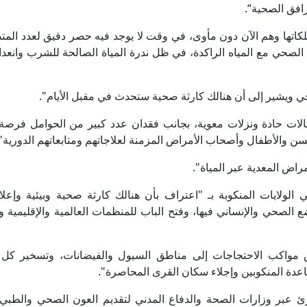
افق الصحية“.
تلكاتها وهم الآن دون مأوى، في وقت لا يوجد فيه حصر دقيق لعدد المت
حي مع المياه الراكدة، في ظل ندرة المياة الصالحة للشرب وانعدام 
ويشير إلى أن هنالك كارثة صحية ستحدث في مقبل الأيام".
ات حادة ونزلات معوية، بجانب فقدان عدد كبير من الحوامل فرصة ا
سن والأطفال وأصحاب الأمراض المزمنة لعلاجاتهم ومتابعاتهم الدورية"
اض المعدية عبر المياة".
الولايات المنكوبة بـ "اعتراف بأن هنالك كارثة صحية وبيئية وإعلا
 الصحي والإنساني فيها، وفتح الباب للمنظمات العالمية والإقليمية و
فض مواكب الاحتجاجات إلى مناطق السيول والفيضانات، وتسخير كل ا
ساعدة المنكوبين وإجلاء سكان القرى المحاصرة".
ئ عبر وزارات الصحة والدفاع المدني لتقديم العون الصحي والطبي 