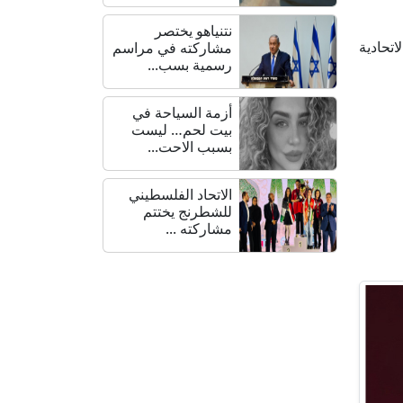
نتنياهو يختصر
تحادية
مشاركته في مراسم
رسمية بسب...
أزمة السياحة في
بيت لحم… ليست
بسبب الاحت...
الاتحاد الفلسطيني
للشطرنج يختتم
مشاركته ...