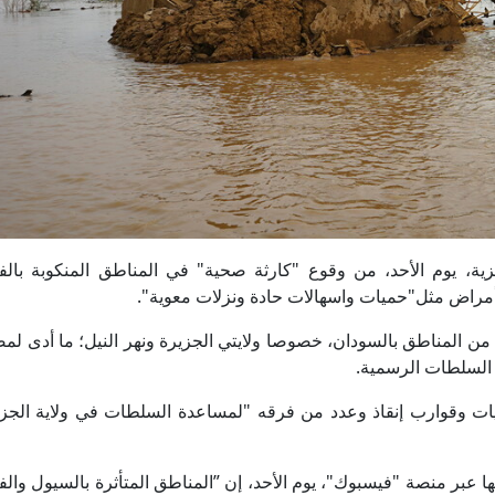
ن المركزية، يوم الأحد، من وقوع "كارثة صحية" في المناطق المنكوبة بال
راض مثل"حميات واسهالات حادة ونزلات معوية".
 السلطات الرسمية.
ات وقوارب إنقاذ وعدد من فرقه "لمساعدة السلطات في ولاية الجز
عبر منصة "فيسبوك"، يوم الأحد، إن ”المناطق المتأثرة بالسيول والف