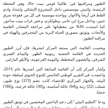
الطيور ومراقبتها في: طاليثا قومي ببيت جالا، وهي المحطة
الرئيسة، واثنيتن موسميتين داخل المشروع الإنشائي وامتداد وادي
القلط في أريحا والأغوار، وواحدة موسمية في كل من فقوعة شرق
جنين، وداخل مرج ابن عامر، وطولكرم، وعش غراب ببيت ساحور.
كما استندت 30% من معطياتها على مراجعة المصادر العلمية
والأبحاث، وتوثيق مصوري الحياة البرية من المحترفين والهواة في
مراقبة الطيور.
وبحسب القائمة، التي يستعد المركز لنشرها، فإن أبرز الطيور
الجديدة في القائمة الجشنة زيتونية الظهر، واليمام القمري
الشرقي، والبلشون المخطط، والبومة الفرعونية، والأبلق البازلتي.
وأشار المركز إلى أن القائمة السابقة التي أصدرها عام 2015،
واعتمدت في التقرير الوطني الخامس للتنوع الحيوي لسلطة جودة
البيئة، والجهاز المركزي للإحصاء كانت تضم (373) نوع طيور،
شملت (22) رتبة و(64) عائلة أساسية، و(30) عائلة فرعية، و(186)
جنسًا.
ودعا "التعليم البيئي" إلى دعم الباحثين المختصين في توثيق الطيور
ودراستها، والكف عن نشر معطيات عشوائية لا تستند إلى أبحاث