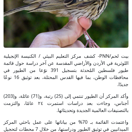
بيت لحم/PNN- كشف مركز التعليم البيئي / الكنيسة الإنجيلية
اللوثرية في الأردن والأراضي المقدسة عن آخر دراسة حول قائمة
طيور فلسطين المُحدثة بتسجيل 391 نوًعا من الطيور في
محافظات الوطن، بما فيها القدس المحتلة، بعد توثيق 16 نوعًا
جديدًا.
وأكد المركز أن الطيور تنتمي إلى (25) رتبة، و(71) عائلة، و(203)
أجناس، وجاءت بعد دراسات استمرت ٢٤ عامًا، والتزمت
بالتصنيفات العالمية الجديدة وتحديثاتها.
واعتمدت القائمة بـ 70% من بياناتها على عمل باحثي المركز
الميدانيين في توثيق الطيور ودراستها، من خلال 7 محطات لتحجيل