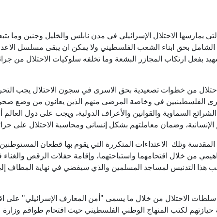
ي يمارسها الاحتلال الإسرائيلي في مدن نابلس والخليل وجنين وما يتب
الشامل بحق ابناء الشعب الفلسطيني ولا يمكن ان يبقى مسلسل الاعد
هيد بفعل ارتكاب المجازر البشعة وما تخلفه سلوكيات الاحتلال من جرائ
لاحتلال من خطوات تصعيدية بحق الاسرى في سجون الاحتلال يجب التح
لأسرى الفلسطينيين في وخاصة المرضى منهم الذين يعانون من وضع صح
 الشرائع السماوية والقوانين والأعراف الدولية، ويجب على دول العالم 
الإنسانية، وضمان معاملتهم بشكل إنساني ومحاسبة الاحتلال على جرائ
المقدسة وتلك الاعتداءات المتكررة التي يقوم بها قطعان المستوطنين
اهيمي من خلال اقتحامهما واستباحتهما، وإقامة حفلات الرقص والغناء 
قب هذا التدنيس لمساجد المسلمين والذي سيفضي في نهاية المطاف إلى
طات الاحتلال من خلال ما يسمى "أمن المعارف الإسرائيلي" على اق
حيازتهم لكتب المنهاج الوطني الفلسطيني حيث اقتحام طواقم وزارة