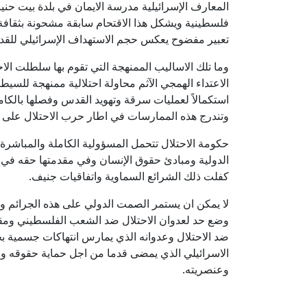
المعارف الإسرائيلية مدرسة الايمان في بلدة بيت حن
فلسطينية ويشكل هذا الاقتحام سابقة مشحونة بثقاف
تعبير مفضوح يعكس حجم الاستهداف الإسرائيلي للقدس
وما تلك الاساليب الممنهجة التي تقوم بها سلطلت ال
الاعتداء الهمجي الآثم محاولة احتلالية ممنهجة للسي
استكمالاً لعمليات سرقة وتهويد القدس وفصلها بالك
وتندرج هذه الممارسات في اطار حرب الاحتلال على م
حكومة الاحتلال تتحمل المسؤولية الكاملة والمباشرة
الدولية ومبادئ حقوق الإنسان وفي مقدمتها حقه في ال
كفلت ذلك الشرائع السماوية واتفاقيات جنيف.
لا يمكن ان يستمر الصمت الدولي على هذه الجرائم وت
وضع حد لعدوان الاحتلال ضد الشعب الفلسطيني ومقد
ضد الاحتلال وعدوانه الذي يمارس انتهاكات جسمية 
الاسرائيلي الذي يمضى قدما من اجل حماية حقوقه وا
وعنصريته.