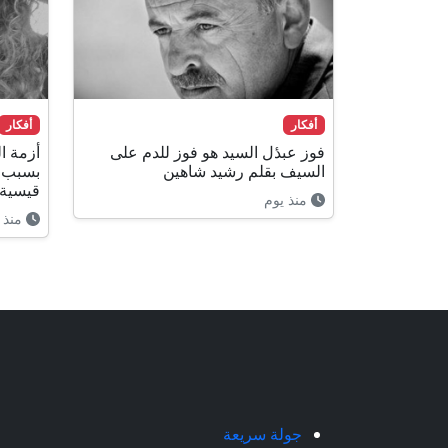
أفكار
أفكار
فوز عبدٔل السيد هو فوز للدم على
أزمة ا
السيف بقلم رشيد شاهين
بسبب ا
قيسية
منذ يوم
منذ 22 ساعة
جولة سريعة