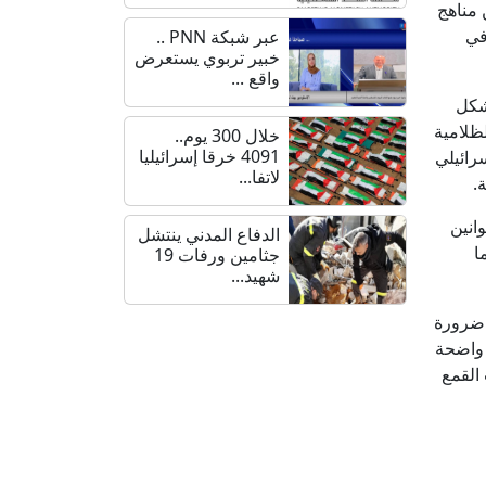
 مناهج
في
عبر شبكة PNN ..
خبير تربوي يستعرض
واقع ...
يشكل
ظلامية
خلال 300 يوم..
4091 خرقا إسرائيليا
رائيلي
لاتفا...
.
انين
الدفاع المدني ينتشل
ا
جثامين ورفات 19
شهيد...
 ضرورة
 واضحة
القمع