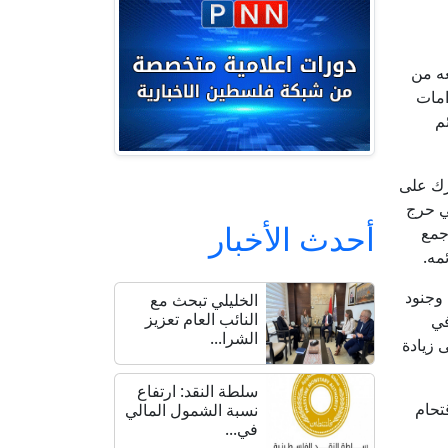
عه من
امات
م
رك على
ي حرج
أحدث الأخبار
أجمع
مه.
 وجنود
الخليلي تبحث مع
النائب العام تعزيز
في
الشرا...
 زيادة
سلطة النقد: ارتفاع
تحام
نسبة الشمول المالي
في...