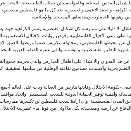
ينا شمال القدس المحتلة، وقاموا بتفتيش حقائب الطلبة بحجة البحث عن
ة الكراهية والحقد الاعمى والعنصرية ضد كل ما هو فلسطيني مقدسي، 
 وهويتها الحضارية ومقدساتها المسيحية والإسلامية.
احتلال الا دليلا على ممارسة كل اشكال العنصرية ونشر الكراهية حيث 
طرة على وعي الأجيال الفلسطينية وفرض روايات الاحتلال الاستعمارية ال
امل عن محيطها الفلسطيني، ومحاولة لتكريس ضمها وربطها بالعمق الإس
سيرة التعليم الفلسطينية ومؤسساتها في عموم الضفة الغربية المحتلة
 عن هذا العدوان والاعتداء على اطفال المدارس والذي تحرمه جميع القو
تعلم بحرية واكتساب مضامين ثقافته الوطنية من منابعها الحقيقية، كم
بقى حكومة الاحتلال وقادتها هاربين من العدالة وبات على العالم أجمع
ساته وأهمية توفير الحماية الدولية للشعب الفلسطيني واتخاذ مواقف
بحق المدن الفلسطينية وان ارادة شعب فلسطين لن تكسرها ممارسات 
لدفاع عن أرضه ومقدساته بكل ما أوتي من قوة أمام غطرسة الاحتلال