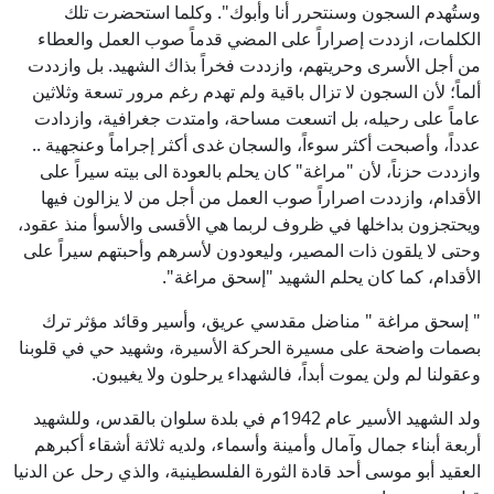
وستُهدم السجون وسنتحرر أنا وأبوك". وكلما استحضرت تلك
الكلمات، ازددت إصراراً على المضي قدماً صوب العمل والعطاء
من أجل الأسرى وحريتهم، وازددت فخراً بذاك الشهيد. بل وازددت
ألماً؛ لأن السجون لا تزال باقية ولم تهدم رغم مرور تسعة وثلاثين
عاماً على رحيله، بل اتسعت مساحة، وامتدت جغرافية، وازدادت
عدداً، وأصبحت أكثر سوءاً، والسجان غدى أكثر إجراماً وعنجهية ..
وازددت حزناً، لأن "مراغة" كان يحلم بالعودة الى بيته سيراً على
الأقدام، وازددت اصراراً صوب العمل من أجل من لا يزالون فيها
ويحتجزون بداخلها في ظروف لربما هي الأقسى والأسوأ منذ عقود،
وحتى لا يلقون ذات المصير، وليعودون لأسرهم وأحبتهم سيراً على
الأقدام، كما كان يحلم الشهيد "إسحق مراغة".
" إسحق مراغة " مناضل مقدسي عريق، وأسير وقائد مؤثر ترك
بصمات واضحة على مسيرة الحركة الأسيرة، وشهيد حي في قلوبنا
وعقولنا لم ولن يموت أبداً، فالشهداء يرحلون ولا يغيبون.
ولد الشهيد الأسير عام 1942م في بلدة سلوان بالقدس، وللشهيد
أربعة أبناء جمال وآمال وأمينة وأسماء، ولديه ثلاثة أشقاء أكبرهم
العقيد أبو موسى أحد قادة الثورة الفلسطينية، والذي رحل عن الدنيا