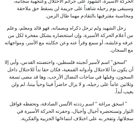
الحركة الأسيرة، الشهود على جرائم الاحتلال وعنجهية سجانيه،
وسيبقى يوم رحيله شاهداً على جريمة لن يسقط حق ملاحقة
ومحاسبة مقترفيها بالتقادم مهما طال الزمن.
رحل الشهيد ولم ترحل ذكراه وبصماته، فهو قائد ومعلم، وعلم
من أعلام الحركة الأسيرة، وإن استحضاره يشكل مفخرة لكل من
عرفه وعايشه، أو سمع وقرأ عنه وعن حكايته مع الأسر، ومواجهاته
مع السجان.
"اسحق" اسم لأسير أنجبته فلسطين، واحتضنته القدس، وأبى إلا
أن يكون نداً للاحتلال وأدواته القمعية، فكان حقا نداً للاحتلال داخل
السجون، وقبلها في ساحات النضال الأرحب، وها قد مضى تسعة
وثلاثين عاماً على رحيله، و لا يزال حاضراً فينا وحياً بيننا، لم ولن
يغيب أبداً.
" اسحق مراغة " اسم رددته الألسن الصادقة، وتحفظه قوافل
الثوار وتستحضره أجيال وأجيال، وحفرته الحركة الأسيرة في
سجلاتها، وتفخر به على اختلاف انتماءاتها الحزبية والفكرية.