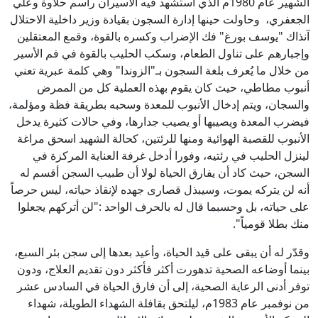
الشهير عام 1980م الذي استشهد فيه الأسيران راسم حلاوة وعلي
الجعفري، وحاولت حينها إدارة السجون بقيادة وزير داخلية الاحتلال
آنذاك "يوسف بورغ" فك الإضراب وكسره بالقوة، وقمع المعتقلين
وإجبارهم على تناول الطعام، وسكب الحليب بالقوة في فم الأسير
من خلال ما يُعرف بلغة السجون بـ"الزوندا" وهي كلمة عبرية تعني
أنبوب مطاطي، حيث كان يقوم بهذه العملية كل من الممرض
والسجان، ويتم إدخال الأنبوب للمعدة وسحبه بطريقة فظة ومؤلمة،
فيضرب المعدة ويصيبها أو يصيب جدارها، وفي حالات كثيرة يدخل
الأنبوب للقصبة الهوائية ومنها للرئتين، كحالة الشهيد اسحق مراغة
لينزل الحليب في رئتيه، وفورا أدخل غرفة العناية المركزة في
السجن، حيث كاد أن يفارق الحياة لولا أن طبيب السجن أقسم له
أنه لن يتركه يموت، وسيبذل قصارى جهده لإنقاذ حياته، ليس حرصاً
على حياته، بل وحسبما قال له بالحرف الواحد :"لن أتركهم يجعلوا
منك بطلا قومياً".
وقدّر له أن يبقى على قيد الحياة، وأعيد بعدها إلى سجن بئر السبع،
بينما أوضاعه الصحية تدهورت أكثر فأكثر دون تقديم العلاج، ودون
توفر أدنى الرعاية الصحية، إلى أن فارق الحياة في السادس عشر
من نوفمبر عام 1983م، ليلتحق بقافلة الشهداء الطويلة، شهداء