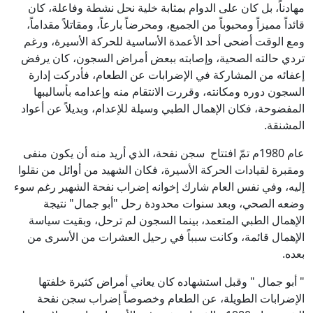
مهادناً، بل كان على الدوام بمثابة خلية نحل نشطة وفاعلة، كان
قائداً مميزاً ومحبوباً من الجميع، ومحرضاً بارعاً، ومقاتلاً مقداماً،
ومع الوقت أضحى أحد الأعمدة الأساسية للحركة الأسيرة، ورغم
تردي حالته الصحية، وإصابته ببعض أمراض السجون، كان يرفض
إعفائه من المشاركة في الإضرابات عن الطعام، فأدركت إدارة
السجون دوره ومكانته، وقررت الانتقام منه وإعدامه بأساليبها
المفضوحة، فكان الإهمال الطبي وسيلة للإعدام، وبديلاً عن أعواد
المشنقة.
عام 1980م تمّ افتتاح سجن نفحة، الذي أريد منه أن يكون منفى
ومقبرة لقيادات الحركة الأسيرة، فكان الشهيد من أوائل من نقلوا
إليه، وفي نفس العام شارك إخوانه إضراب نفحة الشهير رغم سوء
وضعه الصحي، وبعد سنوات محدودة رحل "أبو جمال" نتيجة
الإهمال الطبي المتعمد، بينما السجون لم ترحل، وبقيت سياسة
الإهمال قائمة، وكانت سبباً في رحيل العشرات من الأسرى من
بعده.
" أبو جمال " وقبل استشهاده كان يعاني أمراض كثيرة خلفتها
الإضرابات الطويلة، عن الطعام وخصوصاً إضراب سجن نفحة