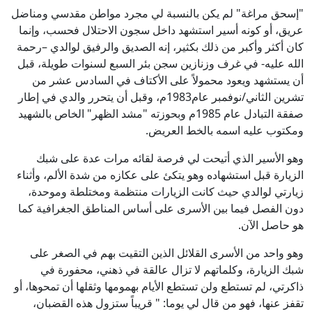
"إسحق مراغة" لم يكن بالنسبة لي مجرد مواطن مقدسي ومناضل
عريق، أو كونه أسير استشهد داخل سجون الاحتلال فحسب، وإنما
كان أكثر وأكبر من ذلك بكثير، إنه الصديق والرفيق لوالدي –رحمة
الله عليه- في غرف وزنازين سجن بئر السبع لسنوات طويلة، قبل
أن يستشهد ويعود محمولاً على الأكتاف في السادس عشر من
تشرين الثاني/نوفمبر عام1983م، وقبل أن يتحرر والدي في إطار
صفقة التبادل عام 1985م وبحوزته "مشد الظهر" الخاص بالشهيد
ومكتوب عليه اسمه بالخط العريض.
وهو الأسير الذي أتيحت لي فرصة لقائه مرات عدة على شبك
الزيارة قبل استشهاده وهو يتكئ على عكازه من شدة الألم، وأثناء
زيارتي لوالدي حيث كانت الزيارات منتظمة ومختلطة وموحدة،
دون الفصل فيما بين الأسرى على أساس المناطق الجغرافية كما
هو حاصل الآن.
وهو واحد من الأسرى القلائل الذين التقيت بهم في الصغر على
شبك الزيارة، وكلماتهم لا تزال عالقة في ذهني، محفورة في
ذاكرتي، لم تستطع ولن تستطع الأيام بهمومها وثقلها أن تمحوها، أو
تقفز عنها، فهو من قال لي يوما: " قريباً ستزول هذه القضبان،