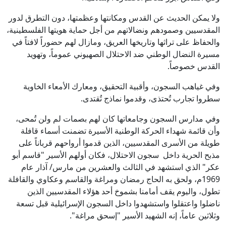
ولا يمكن الحديث عن القدس ومكانتها وعظمتها، دون التطرق لدور
المقدسيين وصمودهم ونضالاتهم من أجل حماية هويتها الفلسطينية،
والحفاظ على تراثها وتاريخها العريق، ومازال لهم حضوراً لافتاً في
مسيرة النضال الوطني ضد الاحتلال الصهيوني عموماً، وتهويد
القدس خصوصاً.
وفي غياهب السجون، وأقبية التحقيق، ومعارك الأمعاء الخاوية
سطروا تجارب تُحتذى، وقدموا نماذج تُقتدى.
وفي مدارس السجون وجامعاتها كان لهم بصمات لم ولن تُمحى،
وأن قائمة شهداء الحركة الوطنية الأسيرة تضمنت أسماء قافلة
طويلة من الأسرى المقدسيين، الذين قدموا أرواحهم قرباناً على
مذبح الحرية داخل سجون الاحتلال، فكان أولهم الأسير "قاسم أبو
عكر" الذي استشهد في الثالث والعشرين من مارس/ آذار عام
1969م، ولحق به الحاج رمضان ومراغة والقاسم وعكاوي والقافلة
تطول، واليوم يقف أمامنا بشموخ أحد هؤلاء المقدسيين الذين
ناضلوا واعتقلوا واستشهدوا داخل السجون الإسرائيلية قبل تسعة
وثلاثين عاماً، إنه الشهيد الأسير "إسحق مراغة".