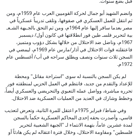
قبل بضع سنوات.
وانضم الشهيد أبو جمال لحركة القوميين العرب عام 1959م، ومن
ثم انتقل للعمل العسكري في صفوفها، وتلقى تدريباً عسكرياً في
مصر بعدما سافر إليها عام 1964م، ومن ثم التحق بالجـبهة الشـعـ
بية لتحرير فلسـ طين فور انطلاقتها في كانون أول/ ديسمبر
1967م، وناضل ضد الاحتلال من خلالها بشكل دؤوب ومتميز،
فاعتقلته قوات الاحتلال في آذار/مارس عام 1969م، ليمضي في
السجن ثلاث سنوات ونصف ويطلق سراحه في آب/ أغسطس عام
1972م.
لم يكن السجن بالنسبة له سوى "استراحة مقاتل" ومحطة
للإعداد والتقدم من جديد، فانتظم في العمل الحزبي لمنطقته فور
تحرره مباشرة، وواصل عمله التعبوي والتحريضي والعسكري أيضاً،
وخطط وشارك في العديد من العمليات العسكرية ضد الاحتلال.
وفي شباط/ فبراير 1975م اعتقل للمرة الثانية، وتعرض لتعذيب
قاسي، وأصدرت بحقه إحدى المحاكم العسكرية حكماً بالسجن
لمدة عشرين عاماً، بتهمة الانتماء لـ "الجبهة الشعبية لتحرير
فلسطين" ومقاومة الاحتلال، وخلال فترة اعتقاله لم يكن هادئاً أو