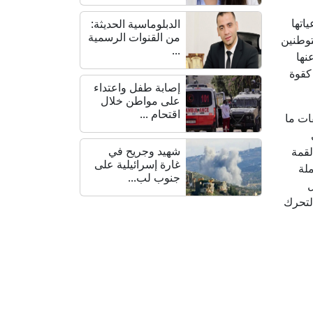
اتها
الدبلوماسية الحديثة:
من القنوات الرسمية
توطنين
...
نها
كقوة
إصابة طفل واعتداء
على مواطن خلال
اقتحام ...
ات ما
شهيد وجريح في
لقمة
غارة إسرائيلية على
لة
جنوب لب...
ل
لتحرك