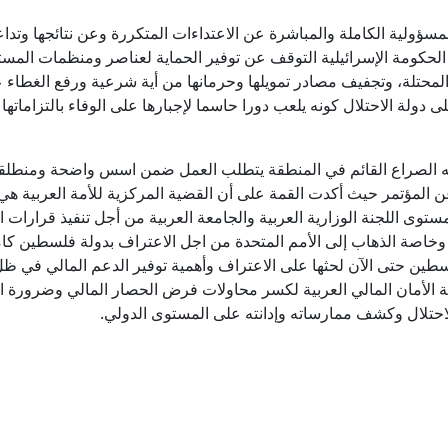
سؤولية الكاملة والمباشرة عن الاعتداءات المتكررة وعن نتائجها وتداعي
الحكومة الإسرائيلية التوقف عن توفير الحماية لعناصر ومنظمات المس
 المحتلة، وتجفيف مصادر تمويلها وحرمانها من أية شرعية ورفع الغطاء ع
ولة الاحتلال كونه يلعب دورا حاسما لإجبارها على الوفاء بالتزاماتها 
وجه الصراع القائم في المنطقة يتطلب العمل ضمن اسس واضحة ومنطلق
 المؤتمر حيث أكدت القمة على أن القضية المركزية للأمة العربية هي
ستوى اللجنة الوزارية العربية والجامعة العربية من أجل تنفيذ قرارات ا
اصة الذهاب إلى الأمم المتحدة من اجل الاعتراف بدولة فلسطين كام
لسطين حتى الآن لحثها على الاعتراف وأهمية توفير الدعم المالي في ظ
 الأمان المالي العربية لكسر محاولات فرض الحصار المالي وضرورة ا
احتلال وكشف ممارساته وإدانته على المستوى الدولي.