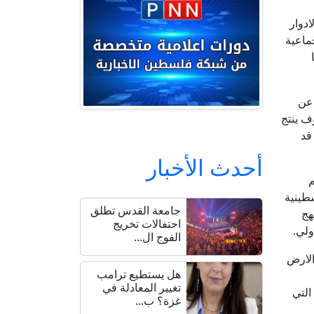
ادوار
ماعية
 عن
ف ينتج
قد
أحدث الأخبار
م
سطينية
جامعة القدس تطلق
هج
احتفالات تخريج
ولي.
الفوج ال...
الارض
هل يستطيع ترامب
تغيير المعادلة في
التي
غزة؟ ب...