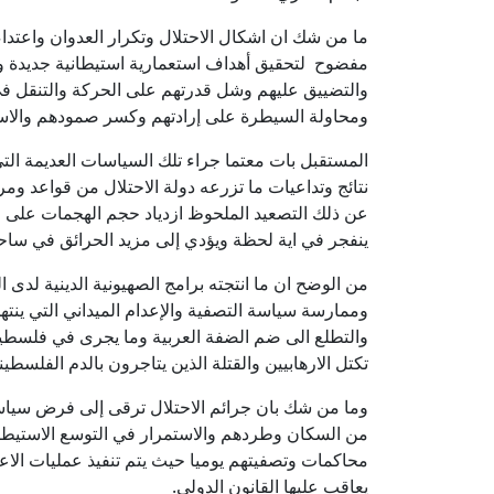
ما من شك ان اشكال الاحتلال وتكرار العدوان واعتداء
مفضوح لتحقيق أهداف استعمارية استيطانية جديدة ور
والتضييق عليهم وشل قدرتهم على الحركة والتنقل ف
ومحاولة السيطرة على إرادتهم وكسر صمودهم والاستم
المستقبل بات معتما جراء تلك السياسات العديمة الت
نتائج وتداعيات ما تزرعه دولة الاحتلال من قواعد و
عن ذلك التصعيد الملحوظ ازدياد حجم الهجمات على ال
ينفجر في اية لحظة ويؤدي إلى مزيد الحرائق في ساح
من الوضح ان ما انتجته برامج الصهيونية الدينية لدى
وممارسة سياسة التصفية والإعدام الميداني التي ينته
والتطلع الى ضم الضفة العربية وما يجرى في فلسطي
تكتل الارهابيين والقتلة الذين يتاجرون بالدم الفلس
وما من شك بان جرائم الاحتلال ترقى إلى فرض سياس
من السكان وطردهم والاستمرار في التوسع الاستيطان
محاكمات وتصفيتهم يوميا حيث يتم تنفيذ عمليات الاع
يعاقب عليها القانون الدولي.