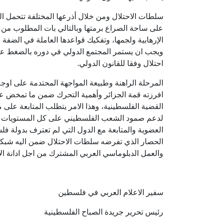
سلطات الاحتلال ومن خلال أذرعها المختلفة تتحمل الم
على ساحة الصراع برمتها وبالتالي بات المطلوب من 
الإرهابية ولجمها، وتفكيك قواعدها العاملة في الضفة
ويجب ان يستمر المجتمع الدولي في دوره بالضغط على د
احتلال وفقا للقانون الدولي.
المرحلة الراهنة وطبيعة المواجهة المحتدمة على ا
افرزته قمة الجزائر وأهمية التحرك ضمن ما تمخض عن
القضية الفلسطينية، وهذا الامر يتطلب المتابعة على م
لدعم صمود الشعب الفلسطيني على كل المستويات وخ
العضوية والمتابعة مع الدول التي لم تعترف بدولة ف
الحصار الذي تفرضه سلطات الاحتلال ضمن اليه شبكة
والعمل الدبلوماسي العربي المشترك من اجل ادانة ال
سفير الاعلام العربي في فلسطين
رئيس تحرير جريدة الصباح الفلسطينية