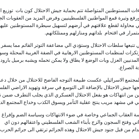
ات المستوطنين المتواصلة تتم بحماية جيش الاحتلال كون بات توزيع ال
فع وتيرة قمع المواطنين الفلسطينيين وفرض المزيد من العقوبات الج
ي محاولة لقطع علاقتهم في أرضهم لتسهيل سيطرة المستوطنين عليها
رار في اقتحام بلداتهم ومنازلهم وممتلكاتهم.
ي تتبعها سلطات الاحتلال وستؤدي الي مضاعفة التوتر القائم مما يسفر
مرتكزات لمنظمات المستوطنين الارهابية في الضفة الغربية المحتلة وسو
مدنيين العزل وبات الوضع لا يطاق ولا يمكن تحمله ويشبه برميل بارود 
ة الصراع.
 المجتمع الاسرائيلي عكست طبيعة التوجه الفاضح للاحتلال من خلال دع
جها جيش الاحتلال بالإضافة الى التوسع في سرقة وتهويد الاراضي الفل
ن من انتهاكات هو بفعل الاحتلال العسكري الذي يجلب التطرف ضمن ن
طيني في مشهد مريب ينتج عقلية التآمر ويسوق الكذب وخداع المجتمع الد
ة العقاب الجماعي وخاصة في ضوء الانتهاكات وسياسة الضم وإفراغ 
ي وفتح السجون والزج بأبناء الشعب الفلسطيني واعتقالهم دون اي
دام من قبل جنود جيش الاحتلال وهذه الجرائم ترتقي الى جرائم الحرب 