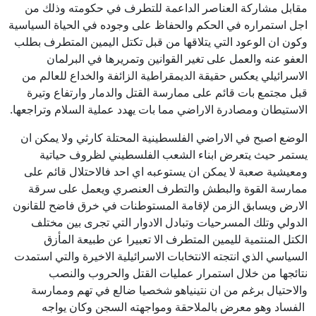
مقابل مشاركة العناصر الداعمة للتطرف في حكومته وذلك من
اجل استمراره في الحكم والحفاظ على وجوده في الحياة السياسية
وكون ان الوعود التي يتلاقها من قبل تكتل اليمين المتطرف بطلب
العفو عنه والعمل على تغير القوانين وتمريرها في البرلمان
الاسرائيلي يعكس حقيقة الديمقراطية الزائفة والخداع للعالم من
قبل مجتمع بات قائم على ممارسة القتل والدمار وارتفاع وتيرة
الاستيطان ومصادرة الاراضي مما بات يهدد عملية السلام وتراجعها.
الوضع اصبح في الاراضي الفلسطينية المحتلة كارثي ولا يمكن ان
يستمر حيث يتعرض ابناء الشعب الفلسطيني لظروف حياتية
ومعيشية صعبة لا يمكن ان يستوعبه اي احد فالاحتلال قائم على
ممارسة القوة والبطش والتطرف العنصري ويعمل على سرقة
الارض ويسابق الزمن لإقامة المستوطنات في خرق فاضح للقانون
الدولي وتلك المسرحيات وتبادل الادوار التي تجرى بين مختلف
الكتل المنتمية لليمين المتطرف الا تعبيرا عن طبيعة المأزق
السياسي الذي انتجته الانتخابات الاسرائيلية الاخيرة والتي استمدت
نتائجها من خلال استمرار عمليات القتل والحروب والنصب
والاحتيال برغم من ان نتينياهو شخصيا ضالع في تهم وممارسة
الفساد وهو معرض بالملاحقة ومواجهته السجن وكان يواجه