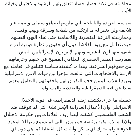
محاكمته في ثلاث قضايا فساد تتعلق بتهم الرشوة والاحتيال وخيانة
الأمانة.
سياسة العربدة والبلطجة التي مارسها نتنياهو ستبقى وصمة عار
تلاحقه ولن يغفر له ما ارتكبه من بلطجة وسرقة ونهب وفساد
وممارسته النزعة العنصرية واللاسامية حتى تجاه اليهود أنفسهم
حيث تعامل مع يهود الفلاشا بدون أي حقوق وبنظرة فوقية لدواع
شتى، منها لون البشرة، ويتهم الإثيوبيون الإسرائيليين البيض
بممارسة التمييز العنصري النظامي الممنهج في حقهم وحرمانهم
من حقوقهم الشرعية، وهذا ما كشفته سياسة نتنياهو فى تعامله مع
الازمة والاحتجاجات التى اندلعت مؤخرا بين قوات الامن الاسرائيلية
ويهود الفلاشا ليتبين حجم النكران لهم ولحقوقهم والتعامل معهم
بعيدا عن قيم الديمقراطية والتعددية والمساواة.
حصيلة ما جرى يكشف زيف الديمقراطية فى دولة الاحتلال
الاسرائيلي وان الأعمال العدوانية الإسرائيلية التي لم تتوقف ضد
الشعب الفلسطيني كشفت ايضا زيف العلاقات بين حكومة الاحتلال
والإدارة الامريكية برئاسة جو بايدن والتي لم نسمع منها الا الوعود
الجوفاء ولم تحرك اي ساكن وأبقت كل القضايا كما هي دون اي