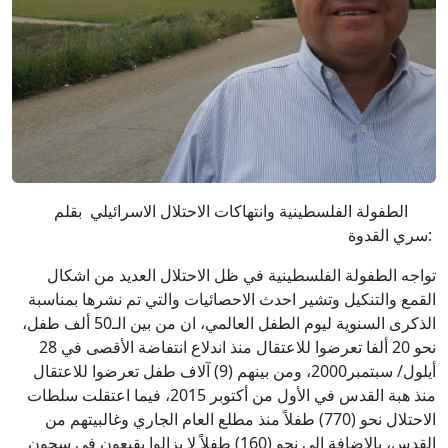
الطفولة الفلسطينية وانتهاكات الاحتلال الاسرائيلي بقلم
:سري القدوة
تواجه الطفولة الفلسطينية في ظل الاحتلال العديد من اشكال
القمع والتنكيل وتشير احدث الاحصائيات والتي تم نشرها بمناسبة
الذكرى السنوية ليوم الطفل العالمي، ان من بين الـ50 ألف طفل،
نحو 20 ألفا تعرضوا للاعتقال منذ اندلاع انتفاضة الأقصى في 28
أيلول/ سبتمبر2000، ومن بينهم (9) آلاف طفل تعرضوا للاعتقال
منذ هبة القدس في الأول من أكتوبر 2015، فيما اعتقلت سلطات
الاحتلال نحو (770) طفلاً منذ مطلع العام الجاري وغالبيتهم من
القدس، بالإضافة الى نحو (160) طفلاً لا يزالوا يقبعون في سجون