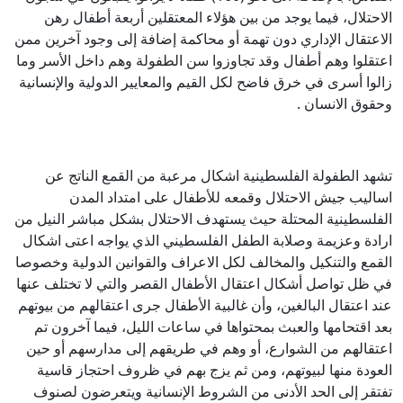
الاحتلال، فيما يوجد من بين هؤلاء المعتقلين أربعة أطفال رهن
الاعتقال الإداري دون تهمة أو محاكمة إضافة إلى وجود آخرين ممن
اعتقلوا وهم أطفال وقد تجاوزوا سن الطفولة وهم داخل الأسر وما
زالوا أسرى في خرق فاضح لكل القيم والمعايير الدولية والإنسانية
وحقوق الانسان .
تشهد الطفولة الفلسطينية اشكال مرعبة من القمع الناتج عن
اساليب جيش الاحتلال وقمعه للأطفال على امتداد المدن
الفلسطينية المحتلة حيث يستهدف الاحتلال بشكل مباشر النيل من
ارادة وعزيمة وصلابة الطفل الفلسطيني الذي يواجه اعتى اشكال
القمع والتنكيل والمخالف لكل الاعراف والقوانين الدولية وخصوصا
في ظل تواصل أشكال اعتقال الأطفال القصر والتي لا تختلف عنها
عند اعتقال البالغين، وأن غالبية الأطفال جرى اعتقالهم من بيوتهم
بعد اقتحامها والعبث بمحتواها في ساعات الليل، فيما آخرون تم
اعتقالهم من الشوارع، أو وهم في طريقهم إلى مدارسهم أو حين
العودة منها لبيوتهم، ومن ثم يزج بهم في ظروف احتجاز قاسية
تفتقر إلى الحد الأدنى من الشروط الإنسانية ويتعرضون لصنوف