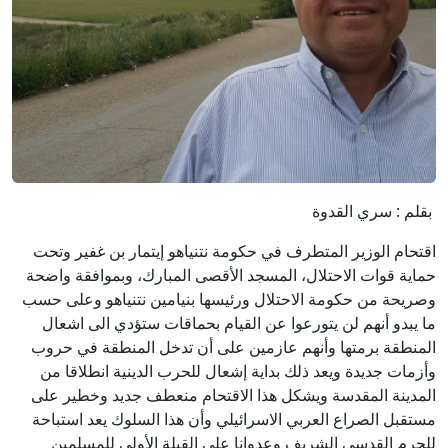
بقلم : سري القدوة
اقتحام الوزير المتطرف في حكومة نتنياهو إيتمار بن غفير وتحت
حماية قوات الاحتلال، المسجد الأقصى المبارك، وبموافقة واضحة
وصريحة من حكومة الاحتلال ورئيسها بنيامين نتنياهو وعلى حسب
ما يبدو أنهم لن يتورعوا عن القيام بحماقات ستؤدي الى اشعال
المنطقة برمتها وأنهم عازمين على أن تدخل المنطقة في حروب
وأزمات جديدة ويعد ذلك بداية إشعال للحرب الدينية انطلاقا من
المدينة المقدسة ويشكل هذا الاقتحام منعطف جديد وخطير على
مستقبل الصراع العربي الاسرائيلي وأن هذا السلوك يعد استباحة
للحرم القدسي الشريف وعدوانا على القبلة الأولى للمسلمين