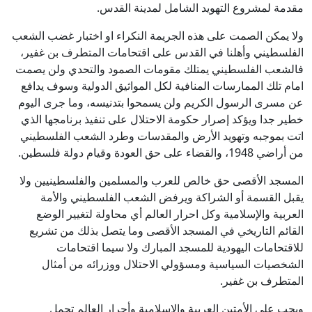
مقدمة لمشروع التهويد الشامل لمدينة القدس.
ولا يمكن الصمت على هذه الجريمة النكراء او اختبار غضب الشعب
الفلسطيني وأهلنا في القدس على اقتحامات المتطرف بن غفير،
فالشعب الفلسطيني يمتلك مقومات الصمود والتحدي ولن يصمت
امام تلك الممارسات المنافية لكل المواثيق الدولية وسوف يدافع
عن مسرى الرسول الكريم ولن يسمحوا بتدنيسه، وما جرى اليوم
خطير جدا ويؤكد إصرار حكومة الاحتلال على تنفيذ برنامجها الذي
اتت بموجبه وتهويد الأرض والمقدسات وطرد الشعب الفلسطيني
من أراضي 1948، والقضاء على حق العودة وقيام دولة فلسطين.
المسجد الأقصى حق خالص للعرب والمسلمين والفلسطينيين ولا
يقبل القسمة أو الشراكة ويرفض الشعب الفلسطيني والأمة
العربية والإسلامية وكل احرار العالم أي محاولة لتغيير الوضع
القائم التاريخي في المسجد الأقصى وما يتصل بذلك من تشريع
للاقتحامات اليهودية للمسجد المبارك ولا سيما اقتحامات
الشخصيات السياسية ومسؤولي الاحتلال ووزرائه من أمثال
المتطرف بن غفير.
ويجب على الأمتين العربية والإسلامية وأحرار العالم تحمل