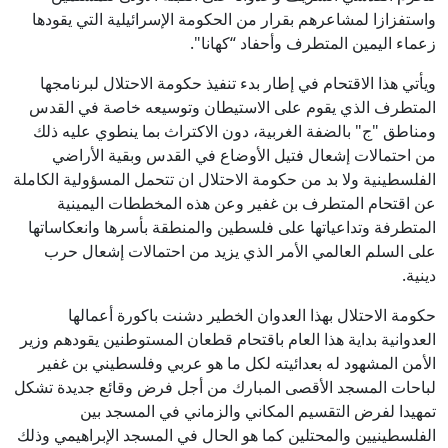
واستفزازا لمشاعرهم بقرار من الحكومة الإسرائيلية التي يقودها
زعماء اليمين المتطرف وأحفاد “كهانا".
ويأتي هذا الاقتحام في إطار بدء تنفيذ حكومة الاحتلال لبرنامجها
المتطرف الذي يقوم على الاستيطان وتوسيعه خاصة في القدس
ومناطق "ج" بالضفة الغربية، دون الاكتراث بما ينطوي عليه ذلك
من احتمالات إشعال فتيل الأوضاع في القدس وبقية الأراضي
الفلسطينية ولا بد من حكومة الاحتلال ان تتحمل المسؤولية الكاملة
عن اقتحام المتطرف بن غفير وعن هذه المخططات اليمينية
المتطرفة وتداعياتها على فلسطين والمنطقة بأسرها وانعكاساتها
على السلم العالمي الأمر الذي يزيد من احتمالات إشعال حرب
دينية.
حكومة الاحتلال بهذا العدوان الخطير دشنت باكورة أعمالها
العدوانية بداية هذا العام باقتحام قطعان المستوطنين يقودهم وزير
الأمن المشهود له بعدائيته لكل ما هو عربي وفلسطيني بن غفير
لباحات المسجد الأقصى المبارك من أجل فرض وقائع جديدة تشكل
تمهيدا لفرض التقسيم المكاني والزماني في المسجد بين
الفلسطينيين والمحتلين كما هو الحال في المسجد الإبراهيمي وذلك