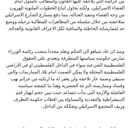
من جرائمه التي يلاحقه عليها القانون والمطالب بالمثول امام
القضاء الاسرائيلي، ولكنه يحاول اتباع الخطوات الملتوية للهروب
من وجه القضاء وتنفيذ العدالة، مما دفع بتسارع الشارع الاسرائيلي
بملاحقته من خلال سلسلة من المظاهرات للمطالبة برحيله ووضع
حد لممارساته الخاطئة والمنافية لكل الاعراف القانونية والعدالة.
ومنذ ان عاد نتنياهو الى الحكم وتقلد مجددا منصب رئاسة الوزراء
تمارس حكومته سياستها المتطرفة وتعتدي على الحقوق
الفلسطينية الشرعية سواء فى الداخل الفلسطيني او في الاراضي
الفلسطينية المحتلة ولا يمكن الصمت امام تلك الممارسات والتي
ستبقى وصمة عار تلاحقه ولن يغفر له ما ارتكبه من جرائم نهب
وفساد وممارسته النزعة العنصرية وهذا ما كشفته سياسته
الفاشلة والأزمة التى بدأت تتصاعد حيث تبين حجم انهيار قيم
الديمقراطية والتعددية والمساواة بين اقطاب حكومة التطرف
وزيف المجتمع الاسرائيلي وتفككه من الداخل .