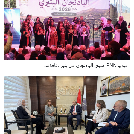
فيديو PNN: سوق الباذنجان في بتير.. نافذة...