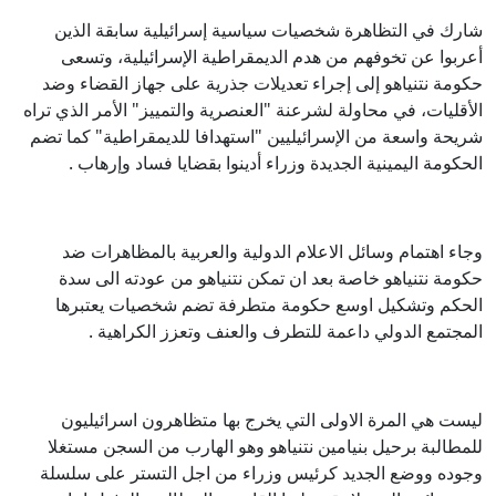
شارك في التظاهرة شخصيات سياسية إسرائيلية سابقة الذين
أعربوا عن تخوفهم من هدم الديمقراطية الإسرائيلية، وتسعى
حكومة نتنياهو إلى إجراء تعديلات جذرية على جهاز القضاء وضد
الأقليات، في محاولة لشرعنة "العنصرية والتمييز" الأمر الذي تراه
شريحة واسعة من الإسرائيليين "استهدافا للديمقراطية" كما تضم
الحكومة اليمينية الجديدة وزراء أدينوا بقضايا فساد وإرهاب .
وجاء اهتمام وسائل الاعلام الدولية والعربية بالمظاهرات ضد
حكومة نتنياهو خاصة بعد ان تمكن نتنياهو من عودته الى سدة
الحكم وتشكيل اوسع حكومة متطرفة تضم شخصيات يعتبرها
المجتمع الدولي داعمة للتطرف والعنف وتعزز الكراهية .
ليست هي المرة الاولى التي يخرج بها متظاهرون اسرائيليون
للمطالبة برحيل بنيامين نتنياهو وهو الهارب من السجن مستغلا
وجوده ووضع الجديد كرئيس وزراء من اجل التستر على سلسلة