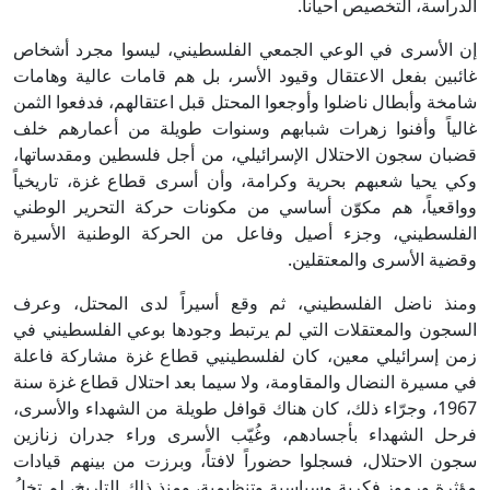
الدراسة، التخصيص أحياناً.
إن الأسرى في الوعي الجمعي الفلسطيني، ليسوا مجرد أشخاص
غائبين بفعل الاعتقال وقيود الأسر، بل هم قامات عالية وهامات
شامخة وأبطال ناضلوا وأوجعوا المحتل قبل اعتقالهم، فدفعوا الثمن
غالياً وأفنوا زهرات شبابهم وسنوات طويلة من أعمارهم خلف
قضبان سجون الاحتلال الإسرائيلي، من أجل فلسطين ومقدساتها،
وكي يحيا شعبهم بحرية وكرامة، وأن أسرى قطاع غزة، تاريخياً
وواقعياً، هم مكوّن أساسي من مكونات حركة التحرير الوطني
الفلسطيني، وجزء أصيل وفاعل من الحركة الوطنية الأسيرة
وقضية الأسرى والمعتقلين.
ومنذ ناضل الفلسطيني، ثم وقع أسيراً لدى المحتل، وعرف
السجون والمعتقلات التي لم يرتبط وجودها بوعي الفلسطيني في
زمن إسرائيلي معين، كان لفلسطينيي قطاع غزة مشاركة فاعلة
في مسيرة النضال والمقاومة، ولا سيما بعد احتلال قطاع غزة سنة
1967، وجرّاء ذلك، كان هناك قوافل طويلة من الشهداء والأسرى،
فرحل الشهداء بأجسادهم، وغُيّب الأسرى وراء جدران زنازين
سجون الاحتلال، فسجلوا حضوراً لافتاً، وبرزت من بينهم قيادات
مؤثرة ورموز فكرية وسياسية وتنظيمية، ومنذ ذلك التاريخ، لم تخلُ