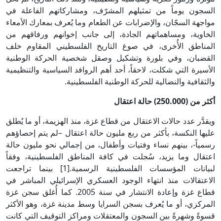
السجون يوماً من تمثيلهم المشرّف، ومشاركاتهم الفاعلة في
مواجهة السجّان، والإضرابات عن الطعام وما يُعرف بمعارك الأمعاء
الخاوية، ومساهماتهم الجادة، إلى جانب إخوانهم ورفاقهم من
المناطق الأُخرى، في صوغ التاريخ الفلسطيني المقاوم خلف
القضبان، وفي بلورة وتشكيل وصقل شخصية الحركة الوطنية
الأسيرة التي شكلت، لاحقاً، أحد أهم الروافد السياسية والتنظيمية
والثقافية والنضالية للحركة الوطنية الفلسطينية.
أكثر من (250.000) حالة اعتقال
ويقدَّر عدد حالات الاعتقال من قطاع غزة، منذ الهزيمة، أو ما يُطلق
عليها النكسة، بأكثر من ربع مليون حالة اعتقال –لم يتم إحصاؤهم
رسمياً-، بينهم نساء وفتيات وأطفال، من إجمالي نحو مليون حالة
اعتقال وما يزيد، سُجلت في كافة المناطق الفلسطينية، وفقاً
لبيانات المؤسسات الفلسطينية الرسمية.[1] بينما تراجعت
الاعتقالات منذ انتهاء الوجود العسكري الإسرائيلي المباشر في
قطاع غزة وإعادة الانتشار في سنة 2005. كما أُغلق سجن غزة
المركزي، أو ما يُعرف بسجن السرايا وسط مدينة غزة، وهو الأكثر
قسوةً وشهرةً بين السجون والمعتقلات ومراكز التوقيف التي كانت