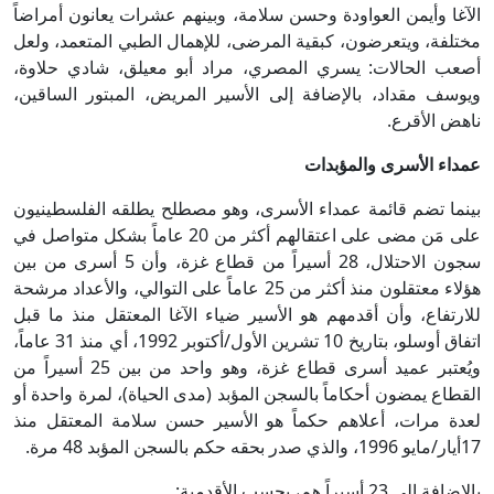
الآغا وأيمن العواودة وحسن سلامة، وبينهم عشرات يعانون أمراضاً
مختلفة، ويتعرضون، كبقية المرضى، للإهمال الطبي المتعمد، ولعل
أصعب الحالات: يسري المصري، مراد أبو معيلق، شادي حلاوة،
ويوسف مقداد، بالإضافة إلى الأسير المريض، المبتور الساقين،
ناهض الأقرع.
عمداء الأسرى والمؤبدات
بينما تضم قائمة عمداء الأسرى، وهو مصطلح يطلقه الفلسطينيون
على مَن مضى على اعتقالهم أكثر من 20 عاماً بشكل متواصل في
سجون الاحتلال، 28 أسيراً من قطاع غزة، وأن 5 أسرى من بين
هؤلاء معتقلون منذ أكثر من 25 عاماً على التوالي، والأعداد مرشحة
للارتفاع، وأن أقدمهم هو الأسير ضياء الآغا المعتقل منذ ما قبل
اتفاق أوسلو، بتاريخ 10 تشرين الأول/أكتوبر 1992، أي منذ 31 عاماً،
ويُعتبر عميد أسرى قطاع غزة، وهو واحد من بين 25 أسيراً من
القطاع يمضون أحكاماً بالسجن المؤبد (مدى الحياة)، لمرة واحدة أو
لعدة مرات، أعلاهم حكماً هو الأسير حسن سلامة المعتقل منذ
17أيار/مايو 1996، والذي صدر بحقه حكم بالسجن المؤبد 48 مرة.
بالإضافة إلى 23 أسيراً هم، بحسب الأقدمية: