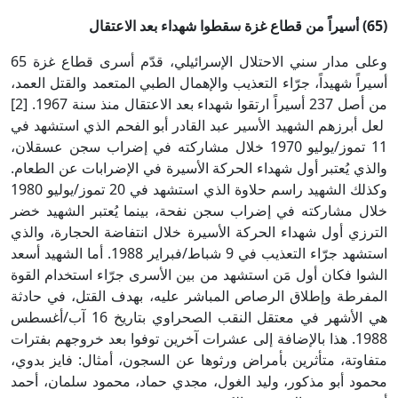
(65) أسيراً من قطاع غزة سقطوا شهداء بعد الاعتقال
وعلى مدار سني الاحتلال الإسرائيلي، قدّم أسرى قطاع غزة 65
أسيراً شهيداً، جرّاء التعذيب والإهمال الطبي المتعمد والقتل العمد،
من أصل 237 أسيراً ارتقوا شهداء بعد الاعتقال منذ سنة 1967. [2]
لعل أبرزهم الشهيد الأسير عبد القادر أبو الفحم الذي استشهد في
11 تموز/يوليو 1970 خلال مشاركته في إضراب سجن عسقلان،
والذي يُعتبر أول شهداء الحركة الأسيرة في الإضرابات عن الطعام.
وكذلك الشهيد راسم حلاوة الذي استشهد في 20 تموز/يوليو 1980
خلال مشاركته في إضراب سجن نفحة، بينما يُعتبر الشهيد خضر
الترزي أول شهداء الحركة الأسيرة خلال انتفاضة الحجارة، والذي
استشهد جرّاء التعذيب في 9 شباط/فبراير 1988. أما الشهيد أسعد
الشوا فكان أول مَن استشهد من بين الأسرى جرّاء استخدام القوة
المفرطة وإطلاق الرصاص المباشر عليه، بهدف القتل، في حادثة
هي الأشهر في معتقل النقب الصحراوي بتاريخ 16 آب/أغسطس
1988. هذا بالإضافة إلى عشرات آخرين توفوا بعد خروجهم بفترات
متفاوتة، متأثرين بأمراض ورثوها عن السجون، أمثال: فايز بدوي،
محمود أبو مذكور، وليد الغول، مجدي حماد، محمود سلمان، أحمد