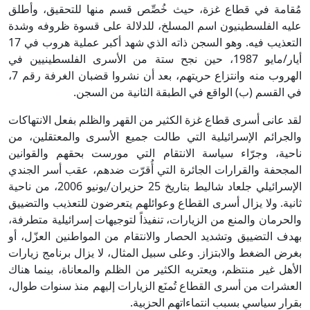
مُقامة في قطاع غزة، حيث خُصِّص قسم منها للتحقيق، وأطلق
عليه الفلسطينيون اسم المسلخ، للدلالة على قسوة ظروفه وشدة
التعذيب فيه. وهو السجن ذاته الذي شهد أكبر عملية هروب في 17
أيار/مايو 1987، حين نجح ستة من الأسرى الفلسطينيين في
الهروب منه وانتزاع حريتهم، بعد أن نشروا قضبان الغرفة رقم 7،
في القسم (ب) الواقع في الطبقة الثانية من السجن.
لقد عانى أسرى قطاع غزة الكثير من القهر والظلم بفعل الانتهاكات
والجرائم الإسرائيلية التي طالت جميع الأسرى والمعتقلين، من
ناحية، وجرّاء سياسة الانتقام التي مورست بحقهم والقوانين
المجحفة والقرارات الجائرة التي أُقرّت ضدهم، عقب أسر الجندي
الإسرائيلي جلعاد شاليط بتاريخ 25 حزيران/يونيو 2006، من ناحية
ثانية. ولا يزال أسرى القطاع وعوائلهم يتعرضون للتعذيب والتضييق
والحرمان والمنع من الزيارات، تنفيذاً لتوجيهات إسرائيلية متطرفة،
بهدف التضييق وتشديد الحصار والانتقام من المواطنين العزّل، أو
بغرض الضغط والابتزاز. وعلى سبيل المثال، لا يزال برنامج زيارات
الأهل غير منتظم، ويعتريه الكثير من الظلم والمعاناة، بينما هناك
العشرات من أسرى القطاع تُمنَع الزيارات إليهم منذ سنوات طوال،
بقرار سياسي بسبب انتماءاتهم الحزبية.