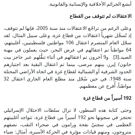
أبشع الجرائم الأخلاقية والإنسانية والقانونية.
الاعتقالات لم تتوقف من القطاع
وعلى الرغم من تراجُع الاعتقالات منذ سنة 2005، فإنها لم تتوقف،
إذ تُسجَّل شهرياً اعتقالات من قطاع غزة، وعلى سبيل المثال، لقد
سجّل العام المنصرم اعتقال 106 مواطنين فلسطينيين، أغلبيتهم،
64 مواطناً تم اعتقالهم في عرض البحر، حيث يعملون في مهنة
الصيد،[3] و9 آخرون تم اعتقالهم في أثناء تنقُّلهم عبر حاجز بيت
حانون/ إيرز، بينهم مرضى، بينما تم اعتقال البقية بعد اجتيازهم
الحدود الشرقية أو الشمالية لقطاع غزة في اتجاه الأراضي المحتلة
سنة 1948. في حين سُجّل منذ مطلع العام الجاري اعتقال 32
مواطناً، أُفرج عن معظمهم.
192 أسيراً من قطاع غزة
وحتى كتابة هذه السطور، لا تزال سلطات الاحتلال الإسرائيلي
تحتجز في سجونها نحو 192 أسيراً من قطاع غزة، تتواجد أغلبيتهم
العظمى في سجنيْ نفحة ورامون في صحراء النقب، نصفهم
متزوجون، ومنهم قيادات مؤثرة في الحركة الأسيرة، أمثال: ضياء