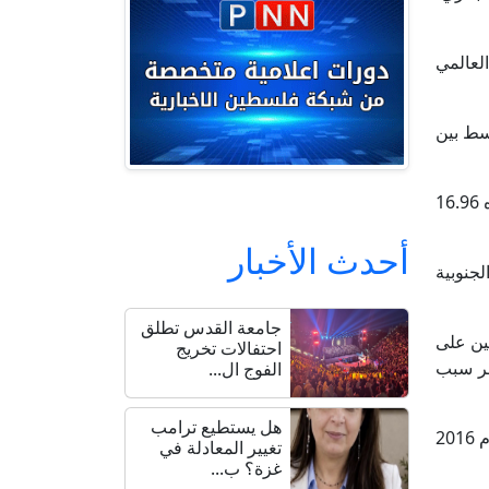
لعالمي
 ​​بين
وقال المركز الوطني الأمريكي لبيانات الثلوج والجليد إن التحليل الأولي يشير إلى أن الجليد البحري وصل إلى حد أقصى قدره 16.96
أحدث الأخبار
لجنوبية
جامعة القدس تطلق
لين على
احتفالات تخريج
سر سبب
الفوج ال...
هل يستطيع ترامب
وكان الجليد البحري في القارة القطبية الجنوبية مستقرًا نسبيًا حتى تم كسر مستوى قياسي جديد من الانخفاض في صيف عام 2016
تغيير المعادلة في
غزة؟ ب...