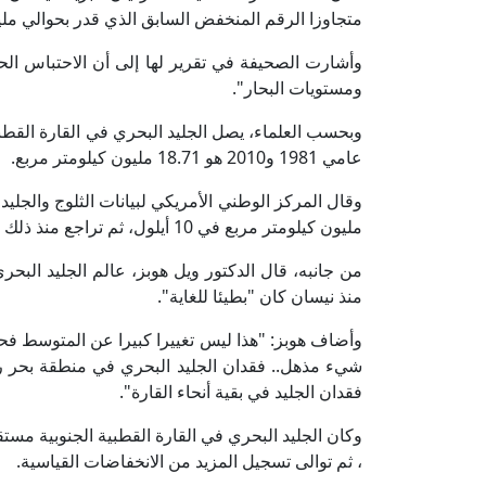
متجاوزا الرقم المنخفض السابق الذي قدر بحوالي ملي
وأشارت الصحيفة في تقرير لها إلى أن الاحتباس ال
ومستويات البحار".
وبحسب العلماء، يصل الجليد البحري في القارة القطب
عامي 1981 و2010 هو 18.71 مليون كيلومتر مربع.
مليون كيلومتر مربع في 10 أيلول، ثم تراجع منذ ذلك الحين.
من جانبه، قال الدكتور ويل هوبز، عالم الجليد البحر
منذ نيسان كان "بطيئا للغاية".
وأضاف هوبز: "هذا ليس تغييرا كبيرا عن المتوسط ​​فح
شيء مذهل.. فقدان الجليد البحري في منطقة بحر 
فقدان الجليد في بقية أنحاء القارة".
، ثم توالى تسجيل المزيد من الانخفاضات القياسية.