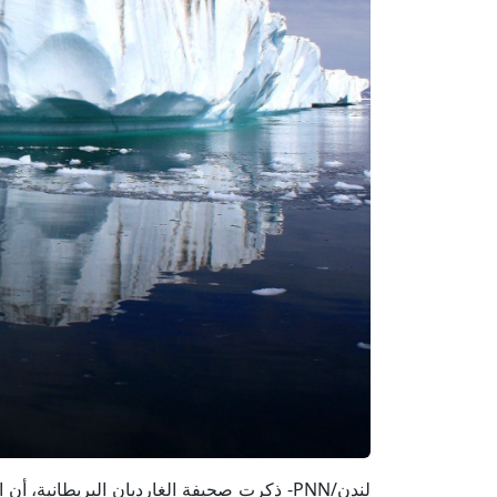
لندن/PNN- ذكرت صحيفة الغارديان البريطانية