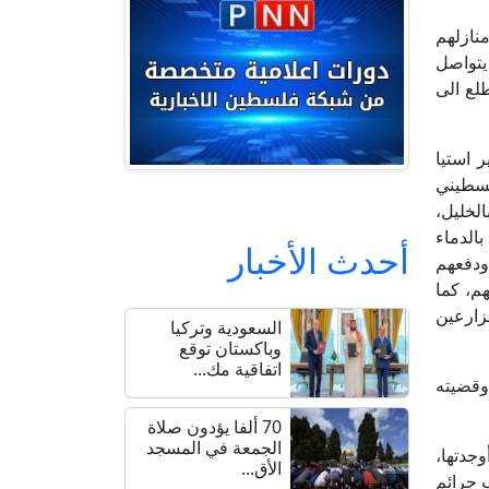
نازلهم
يتواصل
لع الى
 استيا
لسطيني
لخليل،
الدماء
أحدث الأخبار
ودفعهم
م، كما
زارعين
السعودية وتركيا
وباكستان توقع
اتفاقية مك...
وقضيته
70 ألفا يؤدون صلاة
الجمعة في المسجد
جدتها،
الأق...
 جرائم