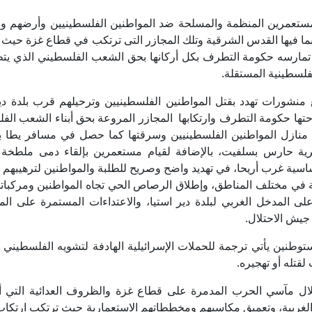
مستعمرين المنظمة والمسلحة ضد المواطنين الفلسطينيين وأرضهم وم
بما فيها القدس الشرقية وتلك المجازر التى ترتكب في قطاع غزة حيث 
تمارسه حكومة التطرف بكل أركانها بحق الشعب الفلسطيني الذي يتط
لفلسطينية المستقلة.
 منشورات تهدد بقتل المواطنين الفلسطينيين وترحيلهم قرب بلدة دير
ا حكومة التطرف وارتكابها المجازر المروعة بحق أبناء الشعب الف
 منازل المواطنين الفلسطينيين وسرقتها كما حصل في مسافر يطا با
رية حارس بسلفيت، بالإضافة لقيام مستعمرين بإلقاء دمى ملطخة ب
ساسية غرب أريحا، في تهديد واضح وصريح للطلبة والمواطنين لترهيبهم 
ة في مختلف المناطق، وإطلاق الرصاص الحي تجاه المواطنين ومركباته
 المدخل الغربي لبلدة دير استيا، والاعتداءات المستمرة على الم
جيش الاحتلال.
وطنين يأتي ترجمة للحملات الإسرائيلية الهادفة لتشويه الفلسطيني 
 لقتله أو تهجيره.
ال مآسي الحرب المدمرة على قطاع غزة والظروف العدائية التي أو
الغربية، وتعميق مكاسبهم ومخططاتهم الاستعمارية حيث ترتكب ارتكاب