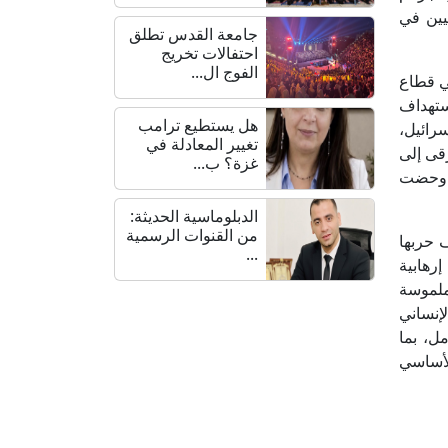
يين في
جامعة القدس تطلق
احتفالات تخريج
الفوج ال...
ي قطاع
ستهداف
هل يستطيع ترامب
رائيل،
تغيير المعادلة في
رقى إلى
غزة؟ ب...
ا وحضت
الدبلوماسية الحديثة:
من القنوات الرسمية
 حربها
...
رهابية
ملموسة
لإنساني
ل، بما
طاق، وفق المواد 6-8 من النظام الأساسي