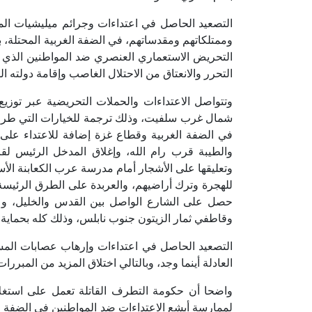
التصعيد الحاصل في اعتداءات وجرائم ميليشيات ال
وممتلكاتهم ومقدساتهم، في الضفة الغربية المحتلة، 
التحريض الاستعماري العنصري ضد المواطنين الذي 
التحرر والانعتاق من الاحتلال الغاصب وإقامة دولته ا
وتتواصل الاعتداءات والحملات التحريضية عبر توزيع
شمال غرب سلفيت، وذلك ترجمة للخيارات التي طرحته
في الضفة الغربية وقطاع غزة إضافة للاعتداء على
والطيبة قرب رام الله، وإغلاق المدخل الرئيس لق
وتعليقها على الأشجار أمام مدرسة عرب الكعابنة الأ
للهجرة وترك أراضيهم، والعربدة على الطرق الرئيس
حصل على الشارع الواصل بين القدس والخليل، وعلى
وقاطفي ثمار الزيتون جنوب نابلس، وذلك كله بحماية 
التصعيد الحاصل في اعتداءات وإرهاب عصابات المست
العادلة أينما وجد، وبالتالي اختلاق المزيد من المبررات
واضحا أن حكومة التطرف القاتلة تعمل على استغل
لممارسة أبشع الاعتداءات ضد المواطنين في الضفة 