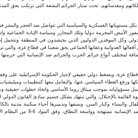
اتهم ومقدساتهم، تحت ستار الجرائم البشعة التي ترتكب بحق المدن
 بكل مستوياتها العسكرية والسياسية التي تتواصل ضد الحجر والبشر ف
ر الأبيض المحرمة دوليا وتلك المجازر وسياسة الإبادة الجماعية وا
ولي وكل الموفدين الدوليين الذين يحتشدون في المنطقة وتتحمل إس
عن أفعالها العدوانية وعقابها الجماعي بحق شعبنا في قطاع غزة، والتي ت
فة لمختلف أنواع جرائم الحرب والجرائم ضد الإنسانية التي حرمته
طاع غزة، وبضغط دولي حقيقي لإجبار الحكومة الإسرائيلية على وقف
ا ورفع الغطاء السياسي عنها، والتعامل معها كتنظيمات وميليشيات إ
 بتحمل مسؤولياته بموجب ميثاق روما الأساسي واتخاذ خطوات حقيقية و
قوة القائمة بالإحتلال، والتي تنتهك بشكل جسيم مبادئ القانون الدولي ا
ال والنساء وكبار السن، ونسفها وتدميرها أحياء سكنية مدنية بالكام
يشكل جرائم إبادة جماعية وجرائم حرب وجرائم ضد الإنسانية ممنهجة وواسعة الن