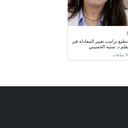
طيع ترامب تغيير المعادلة في
قلم د. سنية الحسيني
تابع