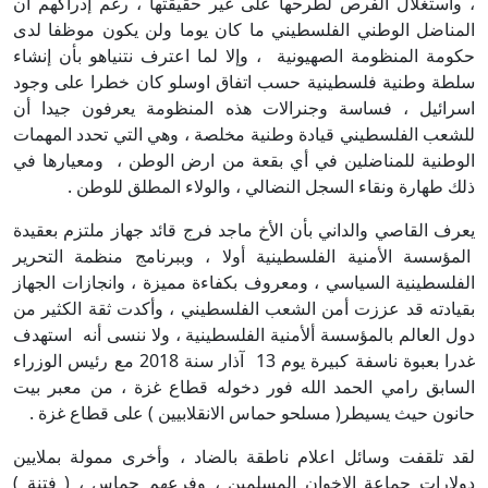
، واستغلال الفرص لطرحها على غير حقيقتها ، رغم إدراكهم أن
المناضل الوطني الفلسطيني ما كان يوما ولن يكون موظفا لدى
حكومة المنظومة الصهيونية ، وإلا لما اعترف نتنياهو بأن إنشاء
سلطة وطنية فلسطينية حسب اتفاق اوسلو كان خطرا على وجود
اسرائيل ، فساسة وجنرالات هذه المنظومة يعرفون جيدا أن
للشعب الفلسطيني قيادة وطنية مخلصة ، وهي التي تحدد المهمات
الوطنية للمناضلين في أي بقعة من ارض الوطن ، ومعيارها في
ذلك طهارة ونقاء السجل النضالي ، والولاء المطلق للوطن .
يعرف القاصي والداني بأن الأخ ماجد فرج قائد جهاز ملتزم بعقيدة
المؤسسة الأمنية الفلسطينية أولا ، وببرنامج منظمة التحرير
الفلسطينية السياسي ، ومعروف بكفاءة مميزة ، وانجازات الجهاز
بقيادته قد عززت أمن الشعب الفلسطيني ، وأكدت ثقة الكثير من
دول العالم بالمؤسسة ألأمنية الفلسطينية ، ولا ننسى أنه استهدف
غدرا بعبوة ناسفة كبيرة يوم 13 آذار سنة 2018 مع رئيس الوزراء
السابق رامي الحمد الله فور دخوله قطاع غزة ، من معبر بيت
حانون حيث يسيطر( مسلحو حماس الانقلابيين ) على قطاع غزة .
لقد تلقفت وسائل اعلام ناطقة بالضاد ، وأخرى ممولة بملايين
دولارات جماعة الاخوان المسلمين ، وفرعهم حماس ، ( فتنة )