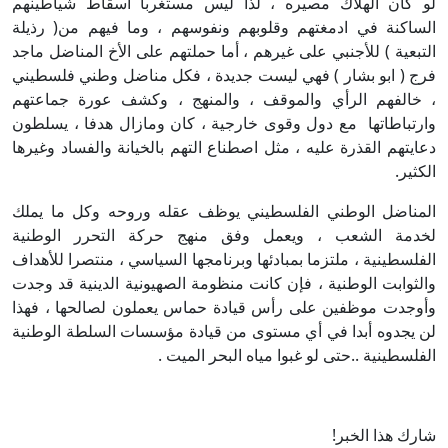
لو كان الهلاك مصيره ، لذا ليس مستغربا اسقاط شياطينهم
الساكنة في ادمغتهم وقلوبهم ونفوسهم ، وما فيهم من( رذيلة
التبعية ) للأجنبي على غيرهم ، أما حملتهم على الأخ المناضل ماجد
فرج ( ابو بشار ) فهي ليست جديدة ، فكل مناضل وطني فلسطيني
، خالفهم الرأي والموقف ، والمنهج ، وكشف عورة جماعتهم
وارتباطاتها مع دول وقوى خارجية ، كان ومازال هدفا ، يسلطون
دعايتهم القذرة عليه ، مثل اصطناع التهم بالخيانة والفساد وغيرها
الكثير.
المناضل الوطني الفلسطيني يوظف عقله وروحه وكل ما يملك
لخدمة الشعب ، ويعمل وفق منهج حركة التحرر الوطنية
الفلسطينية ، ملتزما بمبادئها وبرنامجها السياسي ، منتصرا للأهداف
والثوابت الوطنية ، فإن كانت منظومة الصهيونية الدينية قد وجدت
وأوجدت موظفين على رأس قيادة حماس يعملون لصالحها ، فهذا
لن يجدوه أبدا في أي مستوى من قيادة مؤسسات السلطة الوطنية
الفلسطينية ..حتى لو غبوا مياه البحر الميت .
شارك هذا الخبر!