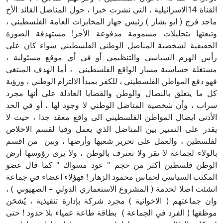
القناة 14الاسرائيلية ، التي نشرت خبرا ، حول المناضل القائد الأخ
ماجد فرج ( ابو بشار ) رئيس جهاز المخابرات العامة الفلسطيني ،
وتبعتها بتحليلات مسمومة مدفوعة الأجر! مستهدفة الصورة
الحقيقية لشخصية المناضل الوطني الفلسطيني سواء كان على
رأس الهرم السياسي والتنظيمي أو في أي موقع مسئولية ،
مستغلة حساسية مسار الواقع الفلسطيني ، أما الهدف المبتغى
فهو دفع المواطن الفلسطيني ، للكفر بمبدأ الالتزام الوطني ، ورؤية
كل ما يتعلق بالنضال والوطن والقضايا العادلة على أنها مجرد
سراب ، وأن شخصية المناضل الوطني لا وجود لها ، أو في الحد
الأدنى ايصال المواطن الفلسطيني الى واقع معقد جدا ، حيث لا
يقدر على التمييز بين المناضل الذي يعمل وفيا لقسم الاخلاص
لفلسطين ، والعمل على تحرير شعبها وأرضها ، وبين من اقسم
بالولاء لجماعة لا تقر ولا تعترف بالوطن ، ولا يرى رؤوسها أرض
الوطن فلسطين أكثر من حجم " عود مسواك " كما قال عضو
المكتب السياسي لحماس محمود الزهار ! فهؤلاء اعضاء في جماعة
انشئت اصلا لخدمة ( المشروع الاستعماري الدولي – الصهيوني ) ،
وان جماعتهم ( الاخوانية ) مجرد شركة بإدارة تنفيذية ، يُشحَن
موظفها ( الفرد في الجماعة ) بطاقة طاعة عمياء بلا حدود ! حتى