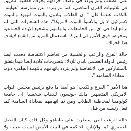
على الطلاب ولم يتردد في وصف حراكهم بحراك الطلبة النازيين
في ثلاثينيات القرن الماضي، كما لم يتردد عن ممارسة "هوايته"
بالكذب عندما قال " ان الطلاب ينادون بالموت لليهود والموت
لاسرائيل لا بل والأسوأ الموت لامريكا"، هذه الشعارات التي لم
ترفع ابدا في اي من الجامعات، واتهامهم بتشجيع الإبادة الجماعية
ومحرضا قوى الأمن في اميركا باستعمال المزيد من القمع لايقاف
هذا الحراك.
حالة الفزع والرعب والخشية من تعاظم الانتفاضة دفعت ايضا
رئيس الدولة العظمى بايدن للإدلاء بتصريحات كاذبة ايضا فيما يتعلق
بالمشاركين في الانتفاضة ولم يتردد باتهامهم بالتهمة الجاهزة دوما
" معاداة السامية ".
هذا الأمر " الفزع والكذب" هو أيضا ما دفع برئيس مجلس النواب
الأمريكي المتصهين مايك جونسون للذهاب شخصيا إلى جامعة
كولومبيا لمخاطبة الطلاب ومن ثم اتهامهم بمعاداة السامية كما
فعل رئيسه من قبل.
حالة الرعب التي سيطرت على نتانياهو وكل قادة كيان الفصل
العنصري كما والإدارة الحاكمة في البيت الأبيض ليست عبثية ولا