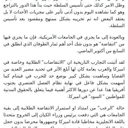
وظل الامر كذلك حتى تأسيس السلطة حيث بدأ هذا الدور بالتراجع
وهو كما نشاهده اليوم بدون أدنى تأثير على مجريات الأحداث لا بل
يعتقد البعض انه تم تخريبه بشكل ممنهج ومقصود بعد تأسيس
السلطة.
وبالعودة إلى ما يجري في الجامعات الأمريكية، فإن ما يجري فيها
من "انتفاضة" هو بدون شك أحد أهم ثمار الطوفان الذي انطلق في
السابع من أكتوبر الماضي.
لقد أثبتت التجارب التاريخية ان "الانتفاضات" الطلابية وخاصة في
اميركا والغرب بعامة كان لها أبلغ الأثر في تحديد مصير العديد من
القضايا وساهمت بشكل كبير بوضع حد للحرب في فيتنام كما
أسهمت بشكل فاعل في نهاية نظام الفصل العنصري بجنوب
أفريقيا هذا عدا عن دورها الاكثر أهمية فيما يتعلق بالحقوق المدنية
للمواطنين " السود" في اميركا.
حالة "الرعب" من امتداد او استمرار الانتفاضة الطلابية إلى بقية
الجامعات هي التي دفعت برئيس وزراء الكيان إلى الخروج متحدثا
باللغة الانجليزية مخاطبا قادة اميركا وجمهورها محرضا بدون خجل