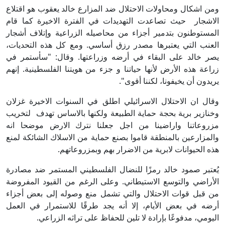
ومن اشكال ومحاولات الاحتلال ضد المزارع خالد يعقوب هو اقتلاع
الاشجار حيث تصاعدت التهديدات في الفترة الاخيرة كما قام
المستوطنون بتدمير أجزاء من محاصيله الزراعية وإتلاف أشجار
العنب التي يعتبرها مصدر رزق أساسي. ومع كل هذه التحديات،
يصر خالد على البقاء في أرضه وزراعتها. وقال: "سأستمر في
زراعة هذه الأرض لأنها حياتنا و جزء من هويتنا الفلسطينية. إنهم
يريدون أن يخيفونا، لكننا أقوى".
وقال ان الاحتلال الاسرائيلي اطلق في السنوات الاخيرة غزلان
وخنازير برية بحجة حماية الطبيعة ولكنها بالاساس تهدف لتخريب
مزروعاتنا واراضينا من اجل جعلنا نترك الارض موضحا انه
والمزارعين بالمنطقة قاموا بصنع حماية من الاسلاك الشائكة لمنع
هذه الحيوانات لابرية من الاضرار بهم وبمزروعاتهم.
يُعتبر صمود خالد رمزًا للنضال الفلسطيني المستمر ضد مصادرة
الأراضي والتوسع الاستيطاني. وعلى الرغم من القيود المفروضة
من قبل قوات الاحتلال والتي تشمل منع وصوله إلى بعض أجزاء
أرضه في بعض الأيام، إلا أنه يجد طرقًا للاستمرار في العمل
اليومي، مدفوعًا بإرادة لا تلين للحفاظ على تراثه الزراعي.