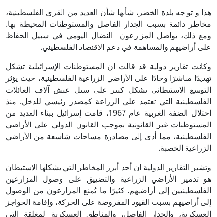
هذا و تواجه بلدة الخضر، شأنها شأن العديد من القرى الفلسطينية،
مخاطر دائمة بسبب الجدار الفاصل والمستوطنات المحيطة بها.
ومع ذلك، يواصل المزارعون النضال اليومي في سبيل الحفاظ
على أراضيهم والمساهمة في دعم الاقتصاد الفلسطيني.
وكانت تقارير دولية قد قالت ان المستوطنات الإسرائيلية تشكل
تهديدًا مباشرًا وحادًا على الأراضي الزراعية الفلسطينية، حيث يؤثر
التوسع الاستيطاني بشكل كبير على سبل عيش آلاف العائلات
الفلسطينية التي تعتمد على الزراعة كمصدر رئيسي للدخل. منذ
احتلال الضفة الغربية عام 1967، قامت إسرائيل ببناء العديد من
المستوطنات غير القانونية بموجب القانون الدولي على الأراضي
الفلسطينية، مما أدى إلى مصادرة مساحات شاسعة من الأراضي
الزراعية الخصبة.
وتشير التقارير الدولية ان أحد أبرز المخاطر التي يشكلها الاستيطان
هو تدمير الأراضي الزراعية والتضييق على وصول المزارعين
الفلسطينيين إلى أراضيهم. كثيرًا ما يُمنع المزارعون من الوصول
إلى أراضيهم بسبب القيود المفروضة على الحركة، وإقامة الحواجز
العسكرية، والجدار الفاصل، والمناطق العسكرية المغلقة التي