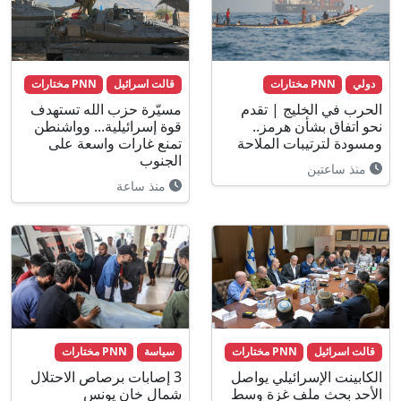
دولي
PNN مختارات
قالت اسرائيل
PNN مختارات
الحرب في الخليج | تقدم
مسيّرة حزب الله تستهدف
نحو اتفاق بشأن هرمز..
قوة إسرائيلية... وواشنطن
ومسودة لترتيبات الملاحة
تمنع غارات واسعة على
الجنوب
منذ ساعتين
منذ ساعة
قالت اسرائيل
PNN مختارات
سياسة
PNN مختارات
الكابينت الإسرائيلي يواصل
3 إصابات برصاص الاحتلال
الأحد بحث ملف غزة وسط
شمال خان يونس