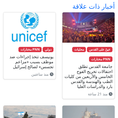
أخبار ذات علاقة
عينٌ على القدس
محليات
دولي
PNN مختارات
يونيسف تتخذ إجراءات ضد
PNN مختارات
موظف بسبب «مزاعم
جامعة القدس تطلق
تجسس» لصالح إسرائيل
احتفالات تخريج الفوج
منذ ساعتين
الخامس والأربعين من كليات
الطب والهندسة والقدس
بارد والدراسات العليا
منذ 21 ساعة