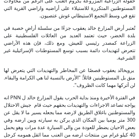
حقوله الزراعية المزروعة بكروم العنب على الرغم من محاولات
المستوطنين المتكررة للاستيلاء على أراضيه واراضي القرية التي
تقع في وسط التجمع الاستيطاني غوش عتصيون.
تُعتبر أرض المزارع خالد يعقوب جزءًا من سلسلة أراضٍ خصبة في
بلدة الخضر، حيث تعتمد العديد من العائلات الفلسطينية على
الزراعة كمصدر رئيسي للعيش. ومع ذلك، فإن هذه الأراضي
تتعرض لتهديدات دائمة بسبب توسع المستوطنات الإسرائيلية غير
الشرعية.
يرويخالد يعقوب قصصًا عن المخاطر والتهديدات التي يتعرض لها
منق بل المستوطينين قائلاً: "الأرض بالنسبة لنا هي الكرامة والبقاء.
لن أتركها مهما كانت الظروف".
في الفترة الأخيرة ومنذ بداية الحرب يقول المزارع خالد ل PNN انه
يواجه تصاعد الاجراءات والتهديدات بحقهم حيث قام جيش الاحتلال
والمستوطنين باغلاق الطريق لارضه مما يجعله يسير ما لا يقل عن
300 متر يوميا بين المكان الذي يركن به سيارته وبين ارضه وفي
بعض الاحيان يضطر للعودة من والى السيارة عدة مرات وهو يحمل
40 كيلو غرام من منتجات ارضه من العنب مما اثقل همومه كرجل