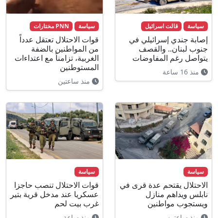
سياسة
قالت اسرائيل
سياسة
PNN مختارات
إصابة جندي إسرائيلي في
قوات الاحتلال تعتقل عدداً
جنوب لبنان.. والقصف
من المواطنين بالضفة
يتواصل رغم المفاوضات
الغربية، تزامناً مع اعتداءات
المستوطنين
منذ 16 ساعة
منذ ساعتين
سياسة
سياسة
الاحتلال يقتحم عدة قرى في
قوات الاحتلال تنصب حاجزا
نابلس ويداهم منازل
عسكريا عند مدخل قرية بتير
ويستجوب مواطنين
غرب بيت لحم
منذ ساعتين
منذ ساعة