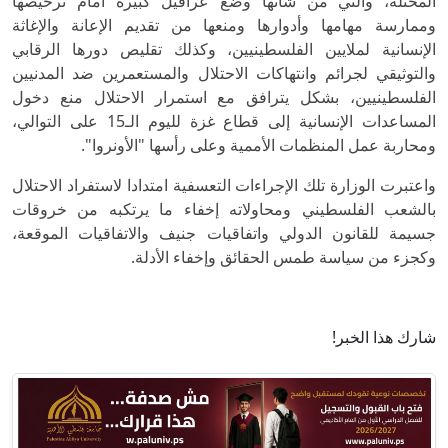
المحتلة، والتي من شأنها وضع عراقيل كبيرة أمام ترخيصها
وممارسة مهامها وأدوارها ومنعها من تقديم الإعانة والإغاثة
الإنسانية لملايين الفلسطينيين، وكذلك تقليص دورها الرقابي
والتوثيقي لجرائم وانتهاكات الاحتلال والمستعمرين ضد المدنيين
الفلسطينيين، بشكل يترافق مع استمرار الاحتلال منع دخول
المساعدات الإنسانية إلى قطاع غزة لليوم الـ15 على التوالي،
ومحاربة عمل المنظمات الأممية وعلى رأسها "الأونروا".
واعتبرت الوزارة تلك الإجراءات التعسفية امتدادا لاستفراد الاحتلال
بالشعب الفلسطيني ومحاولاته إخفاء ما يرتكبه من خروقات
جسيمة للقانون الدولي واتفاقيات جنيف والاتفاقيات الموقعة،
وكجزء من سياسة طمس الحقائق وإخفاء الأدلة.
شارك هذا الخبر!