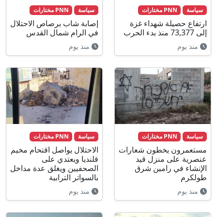
سياسة
PNN مختارات
سياسة
PNN مختارات
ارتفاع حصيلة شهداء غزة
إصابة شاب برصاص الاحتلال
إلى 73,377 منذ بدء الحرب
في الرام شمال القدس
منذ يوم
منذ يوم
سياسة
PNN مختارات
سياسة
PNN مختارات
مستعمرون يخطون شعارات
الاحتلال يواصل اقتحام مخيم
عنصرية على منزل قيد
قلنديا ويعتدي على
الإنشاء في رامين شرق
الصحفيين ويغلق عدة مداخل
طولكرم
بالسواتر الترابية
منذ يوم
منذ يوم