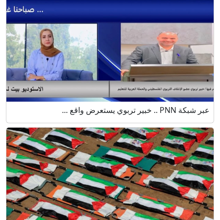
عبر شبكة PNN .. خبير تربوي يستعرض واقع ...