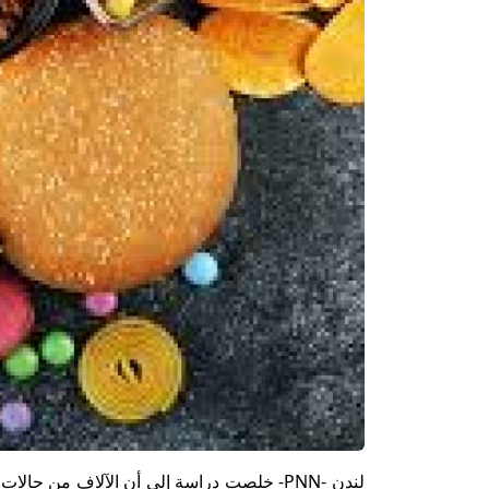
لندن -PNN- خلصت دراسة إلى أن الآلاف من حال