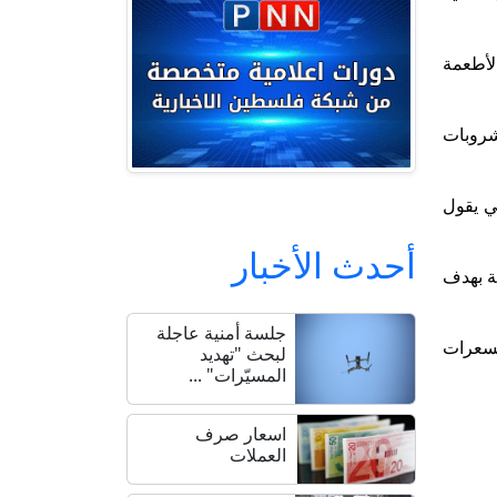
الأطعمة
شروبات
تي يقول
أحدث الأخبار
ية بهدف
جلسة أمنية عاجلة
ها 53 بالمئة من استهلاك السعرات
لبحث "تهديد
المسيّرات" ...
اسعار صرف
العملات