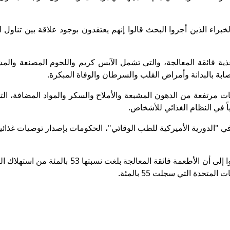
 الخبراء الذين أجروا البحث قالوا إنهم يعتقدون بوجود علاقة بين تناول 
أغذية فائقة المعالجة، والتي تشمل الآيس كريم واللحوم المصنعة والم
ابة بالبدانة وأمراض القلب والسرطان والوفاة المبكرة.
يات مرتفعة من الدهون المشبعة والأملاح والسكر والمواد المضافة، ال
ئياً في النظام الغذائي للأشخاص.
في "الدورية الأميركية للطب الوقائي"، الحكومات بإصدار توصيات غذائ
وفحص الخبراء بيانات ثماني دول حول العالم، وخلصوا إلى أن الأطعمة فائقة المعالجة بلغت نسبت
متحدة التي سجلت 55 بالمئة.