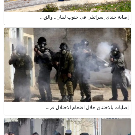
إصابة جندي إسرائيلي في جنوب لبنان.. والق...
إصابات بالاختناق خلال اقتحام الاحتلال قر...