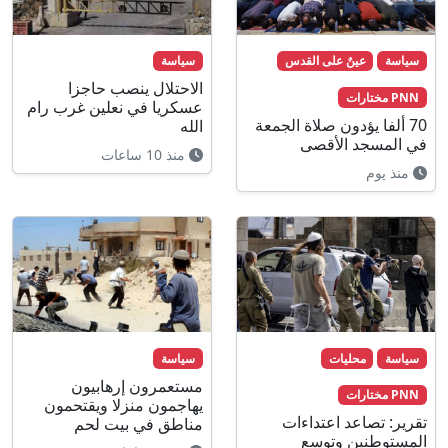
سياسة
عينٌ على القدس
سياسة
الاحتلال ينصب حاجزا
PNN مختارات
عسكريا في نعلين غرب رام
70 ألفا يؤدون صلاة الجمعة
الله
في المسجد الأقصى
منذ 10 ساعات
منذ يوم
سياسة
محليات
سياسة
مستعمرون إرهابيون
PNN مختارات
يهاجمون منزلا ويقتحمون
تقرير: تصاعد اعتداءات
مناطق في بيت لحم
المستوطنين وتوسع