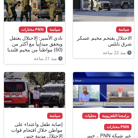
سياسة
سياسة
PNN مختارات
الاحتلال يقتحم مخيم عسكر
نادي الأسير: الاحتلال يعتقل
شرق نابلس
ويحقق ميدانياً مع أكثر من
(60) مواطناً من مخيم قلنديا
منذ 22 ساعة
منذ 21 ساعة
برامجنا التلفزيونية
محليات
سياسة
إصابة طفل واعتداء على
PNN مختارات
مواطن خلال اقتحام قوات
عبر شبكة PNN .. خبير
الاحتلال مدينة جنين