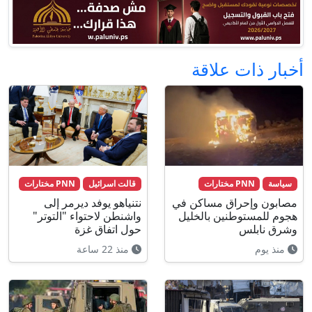
أخبار ذات علاقة
سياسة
PNN مختارات
قالت اسرائيل
PNN مختارات
مصابون وإحراق مساكن في
نتنياهو يوفد ديرمر إلى
هجوم للمستوطنين بالخليل
واشنطن لاحتواء "التوتر"
وشرق نابلس
حول اتفاق غزة
منذ يوم
منذ 22 ساعة