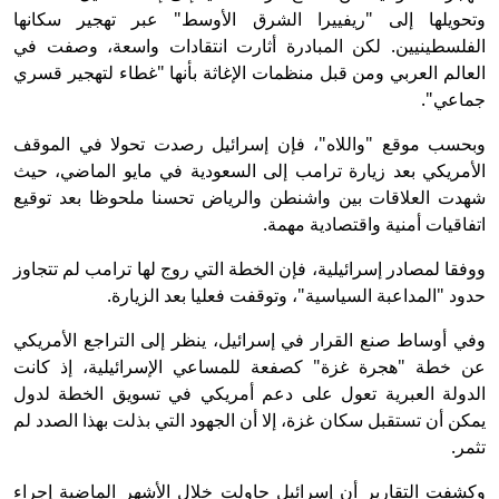
وتحويلها إلى "ريفييرا الشرق الأوسط" عبر تهجير سكانها
الفلسطينيين. لكن المبادرة أثارت انتقادات واسعة، وصفت في
العالم العربي ومن قبل منظمات الإغاثة بأنها "غطاء لتهجير قسري
جماعي".
وبحسب موقع "واللاه"، فإن إسرائيل رصدت تحولا في الموقف
الأمريكي بعد زيارة ترامب إلى السعودية في مايو الماضي، حيث
شهدت العلاقات بين واشنطن والرياض تحسنا ملحوظا بعد توقيع
اتفاقيات أمنية واقتصادية مهمة.
ووفقا لمصادر إسرائيلية، فإن الخطة التي روج لها ترامب لم تتجاوز
حدود "المداعبة السياسية"، وتوقفت فعليا بعد الزيارة.
وفي أوساط صنع القرار في إسرائيل، ينظر إلى التراجع الأمريكي
عن خطة "هجرة غزة" كصفعة للمساعي الإسرائيلية، إذ كانت
الدولة العبرية تعول على دعم أمريكي في تسويق الخطة لدول
يمكن أن تستقبل سكان غزة، إلا أن الجهود التي بذلت بهذا الصدد لم
تثمر.
وكشفت التقارير أن إسرائيل حاولت خلال الأشهر الماضية إجراء