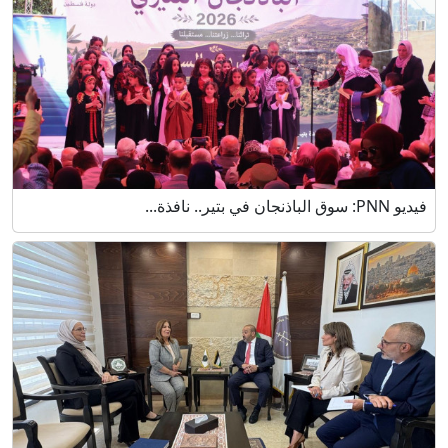
فيديو PNN: سوق الباذنجان في بتير.. نافذة...