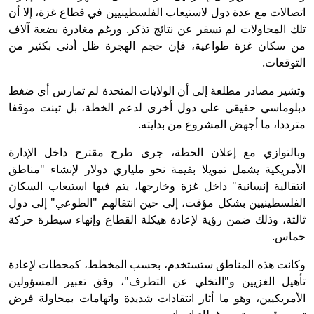
اتصالات مع عدة دول لاستيعاب الفلسطينيين في قطاع غزة، إلا أن
تلك المحاولات لم تسفر عن نتائج تذكر. ورغم مغادرة بضعة آلاف
من سكان غزة طواعية، فإن حجم الهجرة ظل أدنى بكثير من
التوقعات.
وتشير مصادر مطلعة إلى أن الولايات المتحدة لم تمارس أي ضغط
دبلوماسي حقيقي على دول أخرى لدعم الخطة، بل تبنت موقفا
مترددا، ما أجهض المشروع من بدايته.
وبالتوازي مع إعلان الخطة، جرى طرح مقترح داخل الإدارة
الأمريكية يشمل تمويلا بقيمة نحو ملياري دولار لإنشاء "مناطق
انتقالية إنسانية" داخل غزة وخارجها، يتم فيها استيعاب السكان
الفلسطينيين بشكل مؤقت، إلى حين انتقالهم "الطوعي" إلى دول
ثالثة، وذلك ضمن رؤية لإعادة هيكلة القطاع وإنهاء سيطرة حركة
حماس.
وكانت هذه المناطق ستستخدم، بحسب المخطط، كمحطات لإعادة
تأهيل الغزيين و"التخلي عن التطرف"، وفق تعبير المسؤولين
الأمريكيين، وهو ما أثار انتقادات شديدة واتهامات بمحاولة فرض