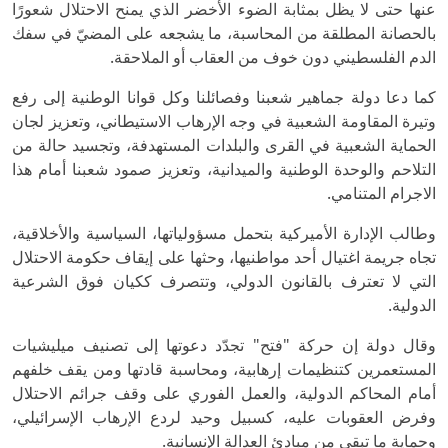
عنها حتى لا يظل بمثابة الضوء الأخضر الذي يمنح الاحتلال شعورًا
بالحصانة المطلقة من المحاسبة، ما يشجعه على المضيّ في سفك
الدم الفلسطيني دون خوف من العقاب أو الملاحقة.
كما دعا دولة جماهير شعبنا وفصائلنا وكل قوانا الوطنية إلى رفع
وتيرة المقاومة الشعبية في وجه الإرهاب الاستيطاني، وتعزيز لجان
الحماية الشعبية في القرى والبلدات المستهدفة، وتجسيد حالة من
التلاحم والوحدة الوطنية والميدانية، وتعزيز صمود شعبنا أمام هذا
الاجرام المتنامي.
وطالب الإدارة الأميركية بتحمل مسؤولياتها، السياسية والأخلاقية،
تجاه جريمة اغتيال أحد مواطنيها، وحثها على إيقاف حكومة الاحتلال
التي لا تعترف بالقانون الدولي، وتتصرف ككيان فوق الشرعية
الدولية.
وقال دولة إن حركة "فتح" تجدّد دعوتها إلى تصنيف ميليشيات
المستعمرين كتنظيمات إرهابية، ومحاسبة قادتها ومن يقف خلفهم
أمام المحاكم الدولية، والعمل الفوري على وقف جرائم الاحتلال
وفرض العقوبات عليه، كسبيل وحيد لردع الإرهاب الإسرائيلي،
وحماية ما تبقى من مبادئ العدالة الإنسانية.