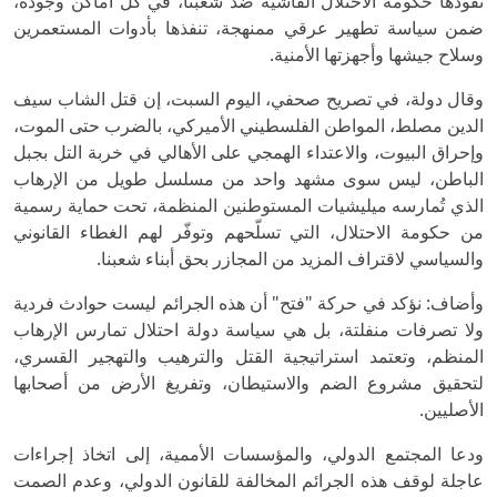
تقودها حكومة الاحتلال الفاشية ضد شعبنا، في كلّ أماكن وجوده،
ضمن سياسة تطهير عرقي ممنهجة، تنفذها بأدوات المستعمرين
وسلاح جيشها وأجهزتها الأمنية.
وقال دولة، في تصريح صحفي، اليوم السبت، إن قتل الشاب سيف
الدين مصلط، المواطن الفلسطيني الأميركي، بالضرب حتى الموت،
وإحراق البيوت، والاعتداء الهمجي على الأهالي في خربة التل بجبل
الباطن، ليس سوى مشهد واحد من مسلسل طويل من الإرهاب
الذي تُمارسه ميليشيات المستوطنين المنظمة، تحت حماية رسمية
من حكومة الاحتلال، التي تسلّحهم وتوفّر لهم الغطاء القانوني
والسياسي لاقتراف المزيد من المجازر بحق أبناء شعبنا.
وأضاف: نؤكد في حركة "فتح" أن هذه الجرائم ليست حوادث فردية
ولا تصرفات منفلتة، بل هي سياسة دولة احتلال تمارس الإرهاب
المنظم، وتعتمد استراتيجية القتل والترهيب والتهجير القسري،
لتحقيق مشروع الضم والاستيطان، وتفريغ الأرض من أصحابها
الأصليين.
ودعا المجتمع الدولي، والمؤسسات الأممية، إلى اتخاذ إجراءات
عاجلة لوقف هذه الجرائم المخالفة للقانون الدولي، وعدم الصمت