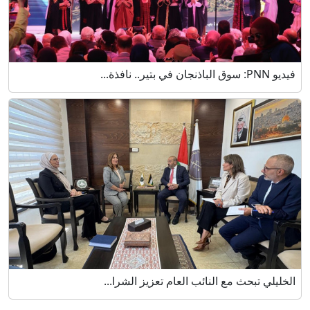
فيديو PNN: سوق الباذنجان في بتير.. نافذة...
الخليلي تبحث مع النائب العام تعزيز الشرا...