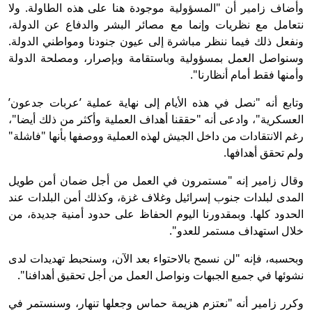
وأضاف زامير أن "المسؤولية موجودة هنا على هذه الطاولة. ولا
نتعامل مع نظريات وإنما مع مصائر البشر والدفاع عن الدولة،
ونفعل ذلك فيما ننظر مباشرة إلى عيون جنودنا ومواطني الدولة.
وسنواصل العمل بمسؤولية وباستقامة وبإصرار، ومصلحة الدولة
وأمنها فقط أمام أنظارنا".
وتابع أنه "نصل في هذه الأيام إلى نهاية عملية ’عربات جدعون’
العسكرية"، وادعى أنه "حققنا أهداف العملية وأكثر من ذلك أيضا"،
رغم الانتقادات من داخل الجيش لهذه العملية ووصفها بأنها "فاشلة"
ولم تحقق أهدافها.
وقال زامير إنه "مستمرون في العمل من أجل ضمان أمن طويل
المدى لبلدات جنوب إسرائيل وغلاف غزة، وكذلك أمن البلدات عند
الحدود كلها. وبمقدورنا اليوم الحفاظ على حدود أمنية جديدة، من
خلال استهداف مستمر للعدو".
وبحسبه، فإنه "لن نسمح بالاحتواء بعد الآن، وسنحبط تهديدات لدى
نشوئها في جميع الجبهات ونواصل العمل من أجل تحقيق أهدافنا".
وكرر زامير أنه "نعتزم هزيمة حماس وجعلها تنهار، وسنستمر في