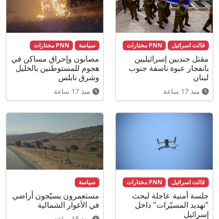
قالت اسرائيل
PNN مختارات
سياسة
PNN مختارات
مقتل جنديين إسرائيليين
مصابون وإحراق مساكن في
بانفجار عبوة ناسفة جنوب
هجوم للمستوطنين بالخليل
لبنان
وشرق نابلس
منذ 17 ساعة
منذ 17 ساعة
قالت اسرائيل
PNN مختارات
سياسة
جلسة أمنية عاجلة لبحث
مستعمرون يسيّجون أراضي
"تهديد المسيّرات" داخل
في الأغوار الشمالية
إسرائيل
منذ 15 ساعة