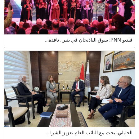
فيديو PNN: سوق الباذنجان في بتير.. نافذة...
الخليلي تبحث مع النائب العام تعزيز الشرا...