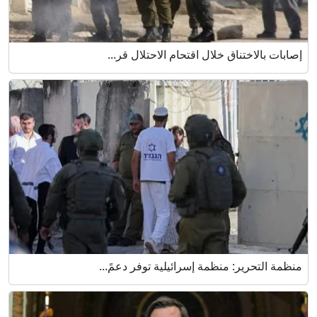
إصابات بالاختناق خلال اقتحام الاحتلال قر...
منظمة التحرير: منظمة إسرائيلية توفر دعمً...