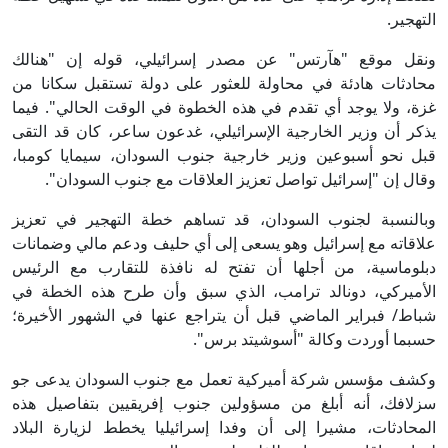
التهجير.
ونقل موقع "هآرتس" عن مصدر إسرائيلي، قوله إن "هنالك
محادثات هادئة في محاولة للعثور على دولة تستقبل سكانا من
غزة، ولا يوجد أي تقدم في هذه الخطوة في الوقت الحالي". فيما
يذكر أن وزير الخارجية الإسرائيلي، غدعون ساعر، كان قد التقى
قبل نحو أسبوعين وزير خارجية جنوب السودان، سيمايا كومبا،
وقال إن "إسرائيل تواصل تعزيز العلاقات مع جنوب السودان".
وبالنسبة لجنوب السودان، قد تساهم خطة التهجير في تعزيز
علاقاته مع إسرائيل وهو يسعى إلى أي حليف ودعم مالي وضمانات
دبلوماسية، من أجلها أن تفتح له نافذة للتقارب مع الرئيس
الأميركي، دونالد ترامب، الذي سبق وأن طرح هذه الخطة في
شباط/ فبراير الماضي قبل أن يتراجع عنها في الشهور الأخيرة؛
حسبما أوردت وكالة "أسوشيتد برس".
وكشف مؤسس شركة أميركية تعمل مع جنوب السودان يدعى جو
سزلافك، أنه أبلغ من مسؤولين جنوب إفريقيين بتفاصيل هذه
المحادثات، مشيرا إلى أن وفدا إسرائيليا يخطط لزيارة البلاد