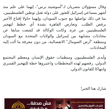
وقال مسؤولان مصريان لـ"أسوشيتد برس"، إنهما على علم منذ
أشهر بمساعي إسرائيل للعثور على دولة تقبل توطين الفلسطينيين،
بما في ذلك تواصلها مع جنوب السودان، وإنهما حاولا إقناع الأخير
برفض الطلب. وتعارض القاهرة بشدة أي خطط لتهجير
الفلسطينيين من غزة. وكانت الوكالة قد كشفت سابقا عن
محادثات مشابهة بين إسرائيل والولايات المتحدة مع السودان
ومنطقة "أرض الصومال" الانفصالية، من دون معرفة ما آلت إليه
المحادثات.
وأبدى الفلسطينيون ومنظمات حقوق الإنسان ومعظم المجتمع
الدولي، رفضهم لهذه المخططات واعتبروها خطة للتهجير القسري
وانتهاكا للقانون الدولي.
شارك هذا الخبر!