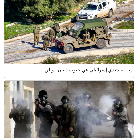
إصابة جندي إسرائيلي في جنوب لبنان.. والق...