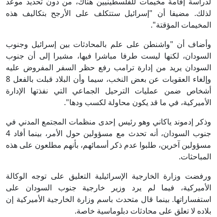
لدراسة إقامة مخيمات للفلسطينيين هناك، من دون تحديد موعد
لذلك. مضيفا أن "إسرائيل ستتكلف على الأرجح بتكاليف هذه
المخيمات المؤقتة".
وأضاف أن "واشنطن على علم بالمحادثات بين إسرائيل وجنوب
السودان، لكنها ليست طرفا مباشرا فيها، مشيرا إلى أن جنوب
السودان يريد من إدارة ترامب رفع حظر السفر المفروض عليه
وإلغاء العقوبات عن بعض النخب، سيما وأن البلاد قبلت بالفعل 8
أشخاص ضمن عمليات الترحيل الجماعي التي نفذتها الإدارة
الأميركية، في ما قد يكون محاولة لكسب ودها".
وذكر إدموند ياكاني وهو رئيس إحدى منظمات المجتمع المدني في
جنوب السودان، أنه تحدث مع مسؤولين حول الأمر، بينما أفاد 4
مسؤولين آخرين، طلبوا عدم ذكر أسمائهم، بأنهم مطلعون على هذه
المباحثات.
ورفضت وزارة الخارجية الإسرائيلية التعليق على توجه الوكالة
الأميركية، فيما لم يرد وزير خارجية جنوب السودان على
استفساراتها. بينما قال متحدث باسم وزارة الخارجية الأميركية إن
بلاده لا تعلق على محادثات دبلوماسية خاصة.