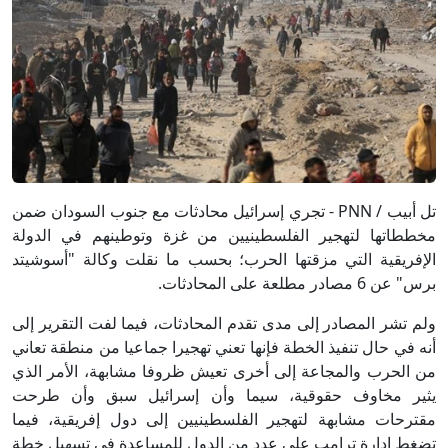
تل أبيب / PNN - تجري إسرائيل محادثات مع جنوب السودان ضمن
مخططاتها لتهجير الفلسطينيين من غزة وتوطينهم في الدولة
الإفريقية التي مزقتها الحرب؛ بحسب ما نقلت وكالة "أسوشيتد
برس" عن 6 مصادر مطلعة على المحادثات.
ولم تشر المصادر إلى مدى تقدم المحادثات، فيما لفت التقرير إلى
أنه في حال تنفيذ الخطة فإنها تعني تهجيرا جماعيا من منطقة تعاني
من الحرب والمجاعة إلى أخرى تعيش ظروفا مشابهة، الأمر الذي
يثير مخاوف حقوقية، سيما وأن إسرائيل سبق وأن طرحت
مقترحات مشابهة لتهجير الفلسطينيين إلى دول إفريقية، فيما
تضغط إدارة ترامب على عدد من الدول للمساعدة في تسهيل خطة