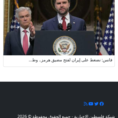
فانس: نضغط على إيران لفتح مضيق هرمز.. وط...
تابعونا
شبكة فلسطين الإخبارية - جميع الحقوق محفوظة © 2026