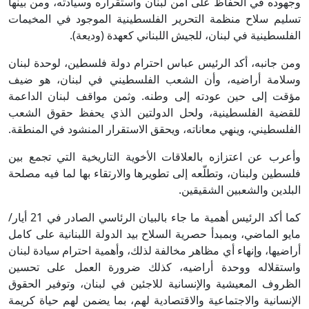
وجهوده في الحفاظ على أمن لبنان واستقراره وسيادته، ومن بينها
تسليم سلاح منظمة التحرير الفلسطينية الموجود في المخيمات
الفلسطينية في لبنان، للجيش اللبناني كعهدة (وديعة).
ومن جانبه، أكد الرئيس عباس احترام دولة فلسطين، لوحدة لبنان
وسلامة أراضيه، وأن الشعب الفلسطيني في لبنان، هو ضيف
مؤقت إلى حين عودته إلى وطنه. وثمن مواقف لبنان الداعمة
للقضية الفلسطينية، ولحل الدولتين الذي يحفظ حقوق الشعب
الفلسطيني، وينهي معاناته، ويحقق الاستقرار المنشود في المنطقة.
وأعرب عن اعتزازه بالعلاقات الأخوية التاريخية التي تجمع بين
فلسطين ولبنان، وتطلّعه إلى تطويرها والارتقاء بها لما فيه مصلحة
البلدين والشعبين الشقيقين.
كما أكد الرئيس أهمية ما جاء بالبيان الرئاسي الصادر في 21 أيار/
مايو الماضي، وبمبدأ حصرية السلاح بيد الدولة اللبنانية على كامل
أراضيها، وإنهاء أي مظاهر مخالفة لذلك، وأهمية احترام سيادة لبنان
واستقلاله ووحدة أراضيه، كذلك ضرورة العمل على تحسين
الظروف المعيشية والإنسانية للاجئين في لبنان، وتوفير الحقوق
الإنسانية والاجتماعية والاقتصادية لهم، بما يضمن لهم حياة كريمة