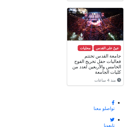
عينٌ على القدس
محليات
جامعة القدس تختتم
فعاليات حفل تخريج الفوج
الخامس والأربعين لعدد من
كليات الجامعة
منذ 4 ساعات
تواصلو معنا
تابعونا