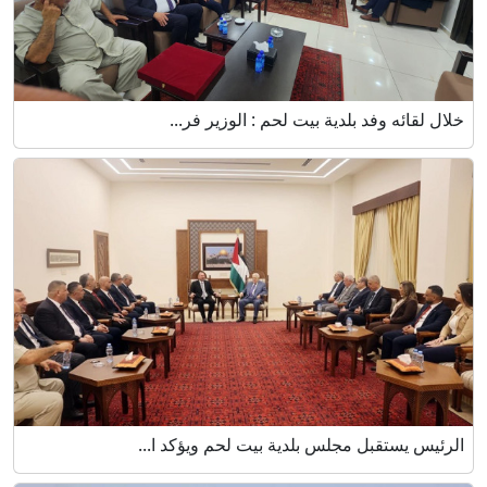
خلال لقائه وفد بلدية بيت لحم : الوزير فر...
الرئيس يستقبل مجلس بلدية بيت لحم ويؤكد ا...