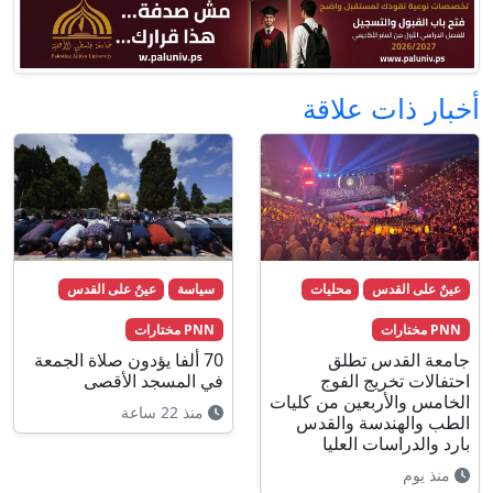
أخبار ذات علاقة
عينٌ على القدس
محليات
سياسة
عينٌ على القدس
PNN مختارات
PNN مختارات
جامعة القدس تطلق
70 ألفا يؤدون صلاة الجمعة
احتفالات تخريج الفوج
في المسجد الأقصى
الخامس والأربعين من كليات
منذ 22 ساعة
الطب والهندسة والقدس
بارد والدراسات العليا
منذ يوم