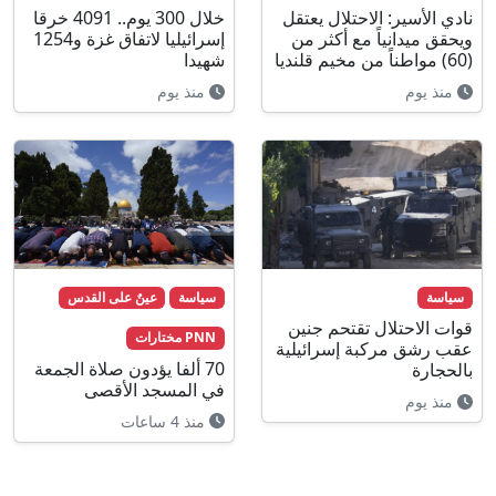
نادي الأسير: الاحتلال يعتقل
خلال 300 يوم.. 4091 خرقا
ويحقق ميدانياً مع أكثر من
إسرائيليا لاتفاق غزة و1254
(60) مواطناً من مخيم قلنديا
شهيدا
منذ يوم
منذ يوم
سياسة
سياسة
عينٌ على القدس
قوات الاحتلال تقتحم جنين
PNN مختارات
عقب رشق مركبة إسرائيلية
70 ألفا يؤدون صلاة الجمعة
بالحجارة
في المسجد الأقصى
منذ يوم
منذ 4 ساعات