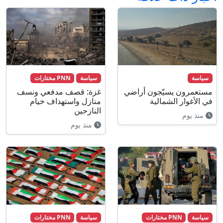
سياسة
سياسة
PNN مختارات
مستعمرون يسيّجون أراضي
غزة: قصف مدفعي ونسف
في الأغوار الشمالية
منازل واستهداف خيام
النازحين
منذ يوم
منذ يوم
سياسة
PNN مختارات
سياسة
PNN مختارات