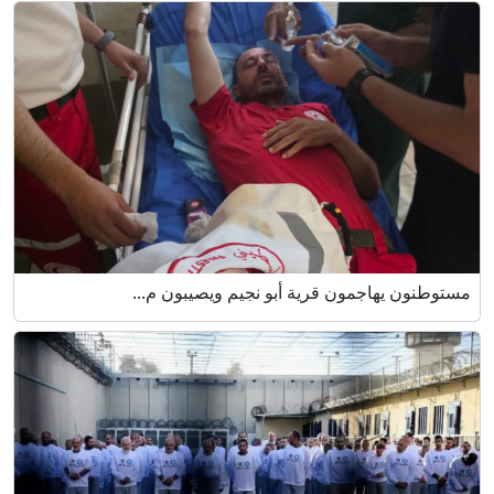
مستوطنون يهاجمون قرية أبو نجيم ويصيبون م...