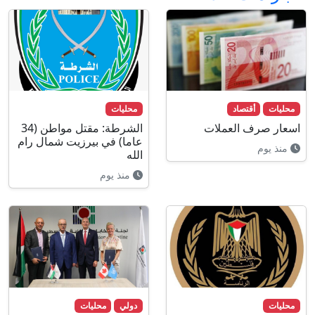
محليات
أقتصاد
محليات
اسعار صرف العملات
الشرطة: مقتل مواطن (34
عاما) في بيرزيت شمال رام
منذ يوم
الله
منذ يوم
محليات
دولي
محليات