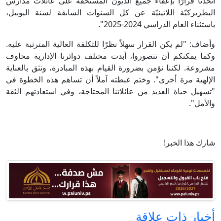
اتخذنا قرارًا بإعفاء جميع الديون المستحقة على عائلات مدارس
البطريركيّة اللاتينيّة عن كل السنوات السابقة لسنة اليوبيل،
باستثناء العام الدراسي 2024-2025".
وأضاف: "لم يكن القرار سهلاً نظرًا للتكلفة العالية المترتبة عليه.
وكما يمكنكم أن تتصوروا، أبدت مختلف دوائرنا الإدارية مخاوف
مشروعة. لكننا نؤمن بضرورة القيام بهذه المبادرة، ونثق بالعناية
الإلهية مرة أخرى". وختم غبطته آملاً أن تساهم هذه الخطوة في
"تسهيل حياة العديد من عائلاتنا المحتاجة، وفي استعادتهم الثقة
والأمل".
شارك هذا الخبر!
أخبار ذات علاقة