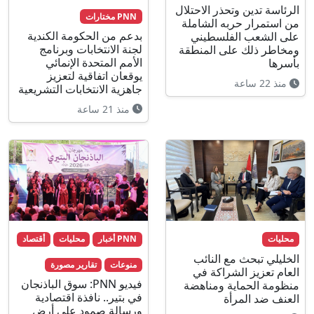
الرئاسة تدين وتحذر الاحتلال
PNN مختارات
من استمرار حربه الشاملة
بدعم من الحكومة الكندية
على الشعب الفلسطيني
لجنة الانتخابات وبرنامج
ومخاطر ذلك على المنطقة
الأمم المتحدة الإنمائي
بأسرها
يوقعان اتفاقية لتعزيز
منذ 22 ساعة
جاهزية الانتخابات التشريعية
منذ 21 ساعة
محليات
PNN أخبار
محليات
أقتصاد
الخليلي تبحث مع النائب
منوعات
تقارير مصورة
العام تعزيز الشراكة في
فيديو PNN: سوق الباذنجان
منظومة الحماية ومناهضة
في بتير.. نافذة اقتصادية
العنف ضد المرأة
ورسالة صمود على أرض