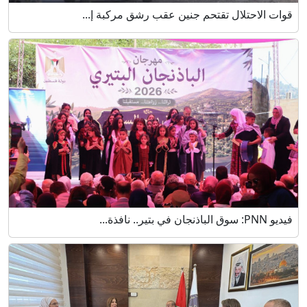
قوات الاحتلال تقتحم جنين عقب رشق مركبة إ...
فيديو PNN: سوق الباذنجان في بتير.. نافذة...