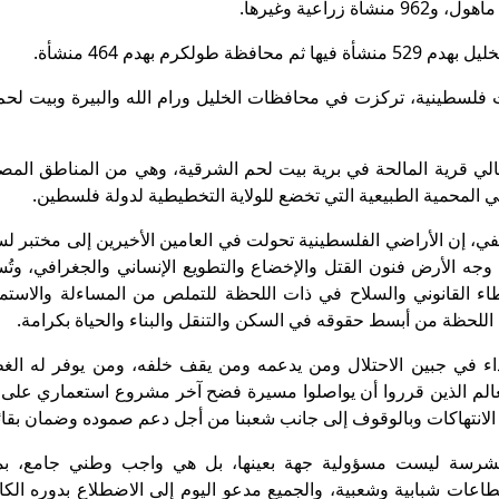
1 إخطارا لهدم منشآت فلسطينية، تركزت في محافظات الخليل ورام الله والبيرة وبيت لح
يا تم تسليمها لأهالي قرية المالحة في برية بيت لحم الشرقية، وهي من المناطق ال
المحمية الطبيعية التي تخضع للولاية التخطيطية لدولة فلسطين.
ي، إن الأراضي الفلسطينية تحولت في العامين الأخيرين إلى مختبر ل
وجه الأرض فنون القتل والإخضاع والتطويع الإنساني والجغرافي، وتُس
طاء القانوني والسلاح في ذات اللحظة للتملص من المساءلة والاستم
 اللحظة من أبسط حقوقه في السكن والتنقل والبناء والحياة بكرامة.
اء في جبين الاحتلال ومن يدعمه ومن يقف خلفه، ومن يوفر له الغ
عالم الذين قرروا أن يواصلوا مسيرة فضح آخر مشروع استعماري على 
افة الانتهاكات وبالوقوف إلى جانب شعبنا من أجل دعم صموده وضمان بقائ
الشرسة ليست مسؤولية جهة بعينها، بل هي واجب وطني جامع، ب
طاعات شبابية وشعبية، والجميع مدعو اليوم إلى الاضطلاع بدوره الك