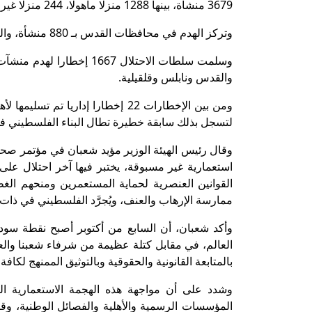
3679 منشأة، بينها 1288 منزلا مأهولا، 244 منزلا غير مأهول، و962 منشأة زراعية وغيرها.
وتركز الهدم في محافظات القدس بـ 880 منشأة، والخليل بهدم 529 منشأة فيها ثم محافظة طولكرم بهدم 464 منشأة.
وسلمت سلطات الاحتلال 667
والقدس ونابلس وقلقيلية.
ومن بين الإخطارات 22 إخطارا إدار
لتسجل بذلك سابقة خطيرة تطال البناء الفلسطيني في 
وقال رئيس الهيئة الوزير مؤيد شعبان في مؤتمر صحف
استعمارية غير مسبوقة، يختبر فيها آخر احتلال على 
القوانين العنصرية لحماية المستعمرين ومنحهم الغ
ممارسة الإرهاب والعنف، ويُجرَّد الفلسطيني في ذات
وأكد شعبان، أن السابع من أكتوبر أصبح نقطة سود
العالم، في مقابل كتلة عظيمة من شرفاء شعبنا وال
بالمتابعة القانونية والحقوقية وبالتوثيق الممنهج لك
وشدد على أن مواجهة هذه الهجمة الاستعمارية 
المؤسسات الرسمية والأهلية والفصائل الوطنية، وق