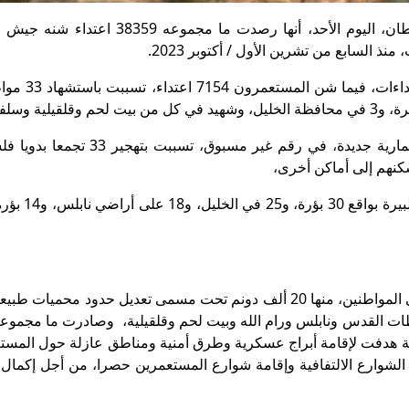
رام الله -PNN- أعلنت هيئة مقاومة الجدار والاستيطان، اليوم الأحد، أنها رصدت ما مجموع
 السابع من تشرين الأول / أكتوبر 2023.
وفي ذات الفترة، أقام المستعمرون 114 بؤرة استعمارية جديدة، في رقم غير مسبوق، 
وتركزت البؤر الاستعمارية في محافظات رام ا
لأغراض عسكرية هدفت لإقامة أبراج عسكرية وطرق أمنية ومناطق عازلة حول المس
الشوارع الالتفافية وإقامة شوارع المستعمرين حصرا، من أجل إكمال 