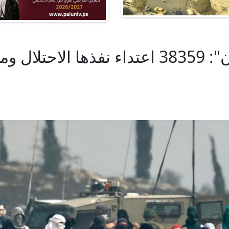
"مقاومة الجدار والاستيطان": 38359 اعتدا