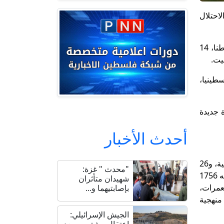
ه 38359 اعتداء شنه جيش الاحتلال
ووصل عدد اعتداءات جيش الاحتلال إلى 31205 اعتداءات، فيما شن المستعمرون 7154 اعتداء، تسببت باستشهاد 33 مواطنا، 14
تسببت بتهجير 33 تجمعا بدويا فلسطينيا،
لله والبيرة بواقع 30 بؤرة، و25 في الخليل، و18 على أراضي نابلس، و14 بؤرة جديدة
أحدث الأخبار
واستولت دولة الاحتلال على 55 ألف دونم من أراضي المواطنين، منها 20 ألف دونم تحت مسمى تعديل حدود محميات طبيعية، و26
"محدث " غزة:
ألف دونم من خلال 14 إعلان أراضي دولة في محافظات القدس ونابلس ورام الله وبيت لحم وقلقيلية، وصادرت ما مجموعه 1756
شهيدان متأثران
تعمرات،
بإصابتيهما و...
منهجية
الجيش الإسرائيلي:
اعتقال مشتبه به بعد