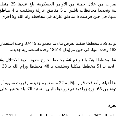
وشرع الاحتلال بإنشاء مناطق عازلة حول المستعمرات 
المستعمرات، تركز معظمها في شمال الضفة الغربية وتحديدا
وقلقيلية بمنطقتين وطولكرم وطوباس بمنطقة لكل منها، في 
ودرست الجهات التخطيطية في دولة الاحتلال ما مجموعه 355 مخططا هيكليا لغرض بن
مستعمرات داخل ح
بؤرة من خلال قرارات حكومية تضاف إلى قائمة مكونة من 68 بؤرة زراعية تم تزويدها بالبنى التحتية الكفيلة بتثبت
وأقدم جيش الاحتلال والمستعمرون على