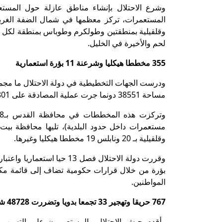
لحم والأخيرة في الخليل.
355 مخططا هيكليا وشرعنة 11 بؤرة استعمارية
مساحة 38551 دونما جرت عملية المصادقة على 18801 وحدة منها، في حين تم إيداع 18614 وحدة استعمارية جديدة.
وقلقيلية بـ 20 ونابلس 19 مخططا هيكليا وغيرها.
المواطنين.
767 حريقا وتهجير 33 تجمعا بدويا وتضررت 48728 شجرة