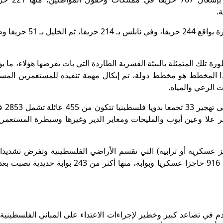
وتركزت هذه الاعتداءات في محافظات رام الله والبيرة بواقع 244 حريقا
تلك المتمثلة بالبيئة القسرية الطاردة التي بات يفرضها هؤلاء، ما ي
ذا المخطط هو مخطط دولة، تم إيكال مهمة تنفيذه للمستعمرين المس
 الرعي والمياه.
وأدت إجراءات الاحتل
ر علا وعين أيوب والمليحات ومغاير الدير وغيرها وسيطرة المستعمر
جز عسكرية أو ترابية) التي تقسم الأراضي الفلسطينية وتفرض تشديد
تنقل الأفراد والبضائع بلغت حتى اللحظة ما مجموعه 916 حاجزا عسكريا وبوابة، منها أكثر من 243
الاحتلال ما مجموعه 1014 عملية هدم في تصاعد كبير وخطير لإجراءات الاعتداء على المباني الفلسطي