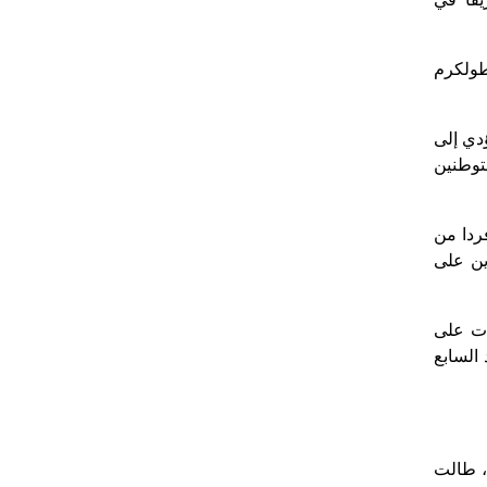
، وفي نابلس بـ 214 حريقا، ثم الخليل بـ 51 حريقا وطولكرم
ؤدي إلى
توطنين
ال وإرهاب مليشيا مستعمريه إلى تهجير 33 تجمعا بدويا فلسطينيا تتكون من 455 عائلة تشمل 2853 فردا من
ين على
ات على
 بوابة حديدية نصبت بعد السابع
نية، طالت