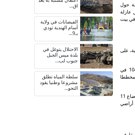
من خلال جملة من الأوامر العسكرية، بلغ عددها 25 منطقة حول
اق...
 محافظات نابلس بـ 5 مناطق عازلة وسلفيت بـ 4 مناطق عازلة
حين فرضت 5 مناطق عازلة في محافظة رام الله و5 أخرى في بيت
الفيضانات في ولاية
آسام الهندية تودي
بـ9...
الاحتلال يتوغل في
اء ما مجموعه 37415 وحدة استعمارية، على
بلدة ميس الجبل
جنوب لب...
وتركزت هذه المخططات في محافظة القدس بـ148 مخططا هيكليا (بواقع 44 مخططا خارج حدود بلدية الاحتلال و104 في
سلطة المياه تطلق
دود البلدية)، تليها محافظة بيت لحم بـ 51 مخططا هيكليا وسلفيت بـ 48 مخططا ورام الله بـ 38 مخططا
مشروعا وطنيا يقود
التحو...
وقررت دولة الاحتلال فصل 13 حيا استعماريا واعتبارها أحياء، وأضافت قرارا بإقامة 22 مستعمرة جديدة، وقررت تسوية أوضاع 11
يها على أراضي
 التسبب بإشعال 767 حريقا في ممتلكات وحقول المواطنين، منها 221 حريقا في