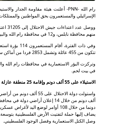
الإسرائيلي والمستعمرون بحق المواطنين والممتلكات، منذ
منهم محافظة نابلس، و12 في محافظة رام الله والبيرة، و3 في محافظة الخليل، وشهيد في كل من بيت لحم وقلقيلية وسلفيت.
تتكون من 455 عائلة وتشمل 2853 فردا من أماكن سكنهم إلى أماكن أخرى،
في بيت لحم.
الاستيلاء على 55 ألف دونم وإقامة 25 منطقة عازلة
دونما من خلال 108 أوامر لوضع اليد 
يضاف إليها حملة لتفتيت الأرض الفلسطينية بتوسعة 
وصل الكتل الاستعمارية وفصل الوجود الفلسطيني.