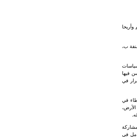
م وأريحا
مصنفة ب،
سياسات
ن فيها
رار في
طاء في
الأرض،
ه.
مشاركة
امل في