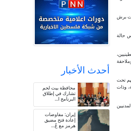
مت برش
س حالة
طينيين،
ملاحقة
أحدث الأخبار
هم تحت
ة، وذات
محافظة بيت لحم
تشارك في إطلاق
البرنامج ا...
مدنيين
إيران: مفاوضات
إعادة فتح مضيق
هرمز مع عُ...