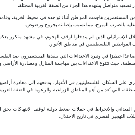
ار تصعيد متواصل يشهده هذا الجزء من الضفة الغربية المحتلة.
من المستعمرين هاجمت المواطن أثناء تواجده في محيط الخربة، وقا
ء عليه بالضرب المبرح، مما تسبب بإصابته بجروح ورضوض.
تلال الإسرائيلي الذين لم يتدخلوا لوقف الهجوم، في مشهد متكرر يعك
 المواطنين الفلسطينيين في مناطق الأغوار.
صاعدًا خطيرًا في وتيرة الاعتداءات التي ينفذها المستعمرون ضد الفلس
منطقة، حيث تتنوع الاعتداءات بين مهاجمة المنازل ومصادرة الأراضي و
 على السكان الفلسطينيين في الأغوار، ودفعهم إلى مغادرة أراضي
نطقة، التي تُعد من أهم المناطق الزراعية والرعوية في الضفة الغربي
ق الميداني والانخراط في حملات ضغط دولية لوقف الانتهاكات بحق ال
ت التهجير القسري في تاريخ الاحتلال.