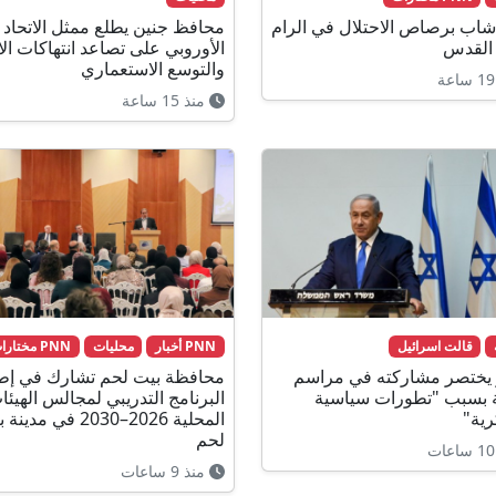
شاب برصاص الاحتلال في الرام
محافظ جنين يطلع ممثل الاتحاد
القدس
الأوروبي على تصاعد انتهاكات الا
والتوسع الاستعماري
منذ 15 ساعة
قالت اسرائيل
PNN أخبار
محليات
PNN مختارات
و يختصر مشاركته في مراسم
محافظة بيت لحم تشارك في إط
 بسبب "تطورات سياسية
البرنامج التدريبي لمجالس الهيئا
ية"
المحلية 2026–2030 في مدي
لحم
منذ 9 ساعات