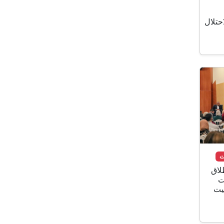
حتلال
لاق
ت
نة بيت