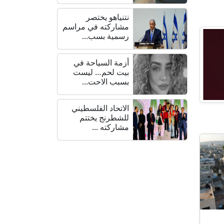
نتنياهو يختصر
مشاركته في مراسم
رسمية بسب...
أزمة السياحة في
بيت لحم… ليست
بسبب الاحت...
الاتحاد الفلسطيني
للشطرنج يختتم
مشاركته ...