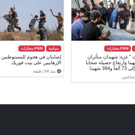
PNN مختارات
سياسة
PNN مختارات
" غزة: شهيدان متأثران
إصابتان في هجوم للمستوطنين
يهما وارتفاع حصيلة ضحايا
الإرهابيين على بيت فوريك
ا و384 شهيدا
منذ 54 دقيقة
ساعتين
تابع