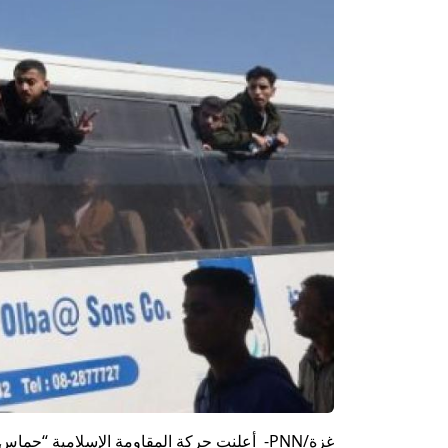
غزة/PNN- أعلنت حركة المقاومة الإسلامية “حماس”، اليوم الخميس، أنها سلمت الوسطاء