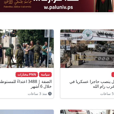
سياسة
PNN مختارات
ال ينصب حاجزا عسكريا في
الضفة | 3488 اعتداءً للمستو
غرب رام الله
خلال 6 أشهر
منذ 3 ساعات