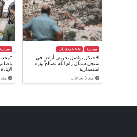
سياسة
PNN مختارات
سياسة
الاحتلال يواصل تجريف أراضٍ في
"محدث 
سنجل شمال رام الله لصالح بؤرة
بإصابت
استعمارية
الإبادة إلى 73 ألف
منذ 3 ساعات
منذ 