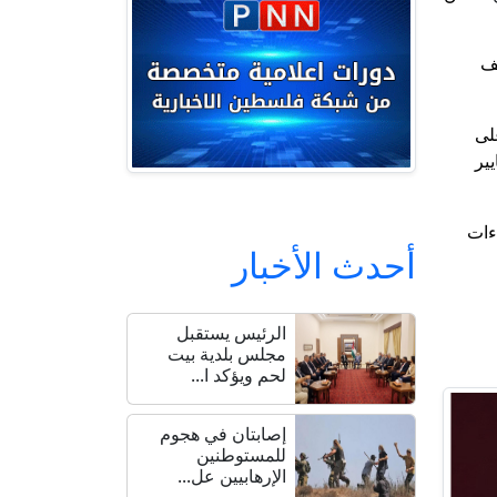
قف
لى
ير
اءات
أحدث الأخبار
الرئيس يستقبل
مجلس بلدية بيت
لحم ويؤكد ا...
إصابتان في هجوم
للمستوطنين
الإرهابيين عل...