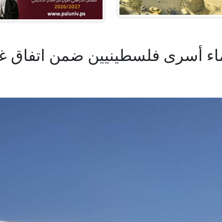
اء أسرى فلسطينيين ضمن اتفاق غ