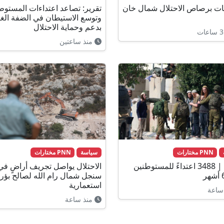
بات برصاص الاحتلال شمال خان
تقرير: تصاعد اعتداءات المستوط
وتوسع الاستيطان في الضفة الغر
بدعم وحماية الاحتلال
منذ ساعتين
PNN مختارات
سياسة
PNN مختارات
الضفة | 3488 اعتداءً للمستوطنين
الاحتلال يواصل تجريف أراضٍ في
سنجل شمال رام الله لصالح بؤر
استعمارية
ساعة
منذ ساعة