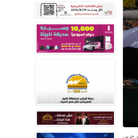
عجاج (26 عاما)، في قرية دير جرير،