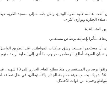
 ألقت عائلته عليه نظرة الوداع، ونقل جثمانه إلى مسجد القرية ح
صلاة الجنازة ويوارى الثرى.
ين المتصاعدة.
عاء، متأثرا بإصابته برصاص مستعمر.
أن مستعمرا مسلحا رشق مركبات المواطنين عند الطريق الواصل 
 شبان القرية، أطلق الرصاص صوبهم، ما أدى إلى إصابة أربعة منهم 
وباستشهاد الشاب عجاج، يرتفع عدد الشهداء الذين ارتقوا برصاص المستعمري
العدد منذ السابع من تشرين الأول/ أكتوبر 2023 إلى 34 شهيدًا، بحسب هيئة مقاومة الجدار والاستيطان، في ظل تصا
تواطؤ وحماية من قوات الاحتلال.