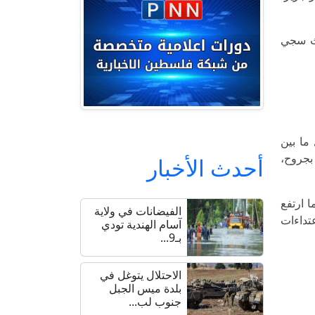
يث سجي
ما بين
بجروح،
أحدث الأخبار
ن منذ مطلع العام الجاري إلى 13 شهيدا، فيما ارتفع
الفيضانات في ولاية
عد اعتداءات
آسام الهندية تودي
بـ9...
الاحتلال يتوغل في
بلدة ميس الجبل
جنوب لب...