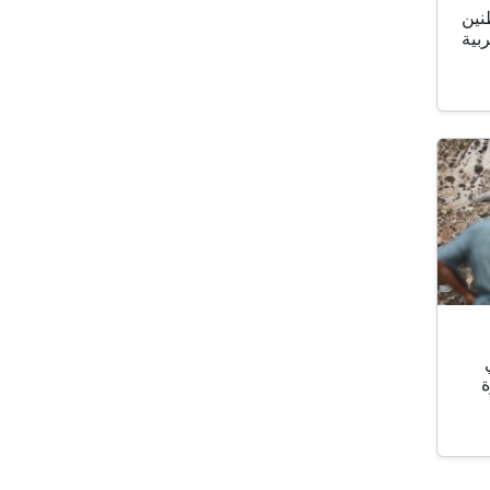
نين
بية
ة