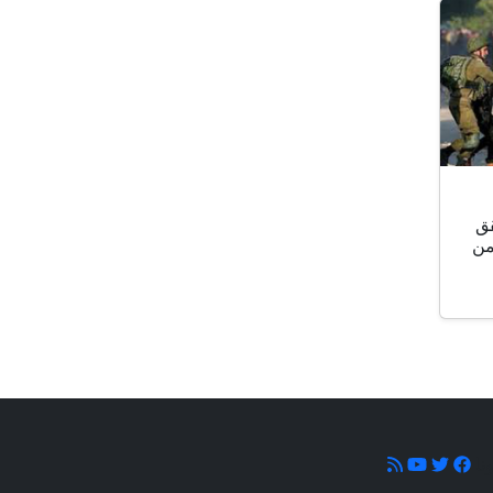
قق
اطناً من
ونا