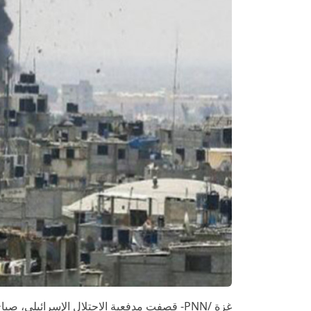
غزة /PNN- قصفت مدفعية الاحتلال الإسرائيلي، صباح اليوم السبت، شرق مدينة غزة.