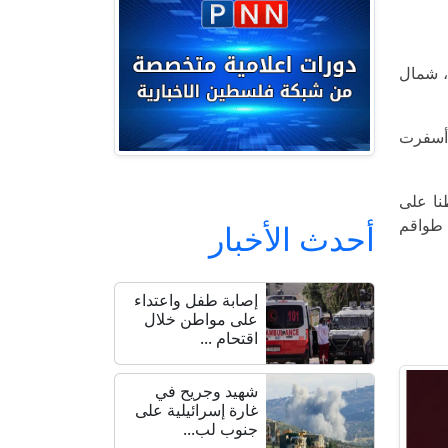
، شمال
ات، أسفرت
نذ السابع من تشرين الأول/أكتوبر 2023، عن استشهاد 69,187 مواطنا على
ستطيع طواقم
أحدث الأخبار
إصابة طفل واعتداء
على مواطن خلال
اقتحام ...
شهيد وجريح في
غارة إسرائيلية على
جنوب لب...