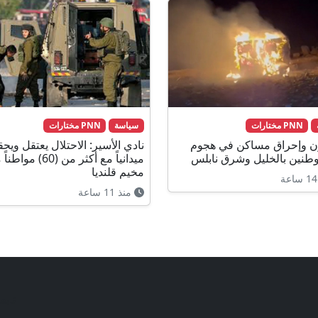
PNN مختارات
سياسة
PNN مختارات
ن وإحراق مساكن في هجوم
نادي الأسير: الاحتلال يعتقل ويح
طنين بالخليل وشرق نابلس
ميدانياً مع أكثر من (60) مو
مخيم قلنديا
منذ 11 ساعة
تابع