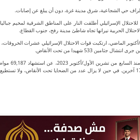
راف حي الشجاعية، شرق مدينة غزة، دون أن يبلغ عن إصابات.
احتلال الإسرائيلي أطلقت النار على المناطق الشرقية لمخيم جباليا
حتلال الحربية نيرانها تجاه شاطئ مدينة رفح، جنوب القطاع.
طلاق النار" في 11 تشرين الأول/أكتوبر الماضي، ارتكبت قوات الاحتلال الإسرائيلي عشرات الخروق
وأسفر عدوان الاحتلال الإسرائيلي على قطاع غزة، م
الأقل، أغلبيتهم من الأطفال والنساء، وإصابة 170,703 آخرين. في حين لا يزال عدد من الضحايا تحت الأنقاض، ولا ت