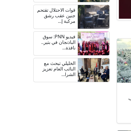
قوات الاحتلال تقتحم
جنين عقب رشق
مركبة إ...
فيديو PNN: سوق
الباذنجان في بتير..
نافذة...
الخليلي تبحث مع
النائب العام تعزيز
الشرا...
اب