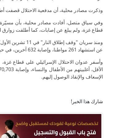
وذكرت مصادر محلية، أن مدفعية الاحتلال قصفت أط
وفي سياق متصل، أفادت مصادر محلية، بأن مسيّرة لل
قطاع غزة، ولم يبلغ عن إصابات، كما أطلقت زوارق الا
ومنذ سريان "وقف إ
عن استشهاد 261 مواطنا، وإصابة 632 آخرين، في حين جرى انتشال جثامين 533 شهيدا من تحت الأنقاض.
الإسعاف والإنقاذ الوصول إليهم.
شارك هذا الخبر!