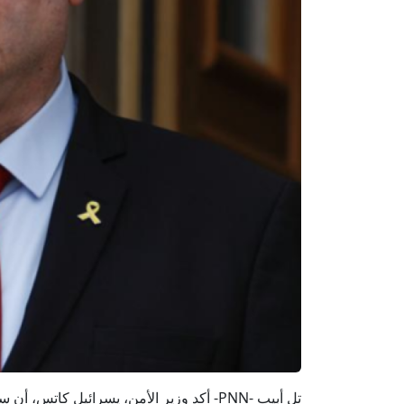
تل أبيب -PNN- أكد وزير الأمن، يسرائيل كات