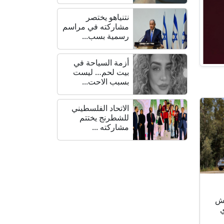
نتنياهو يختصر
مشاركته في مراسم
رسمية بسب...
أزمة السياحة في
بيت لحم… ليست
بسبب الاحت...
الاتحاد الفلسطيني
للشطرنج يختتم
مشاركته ...
يش
ي