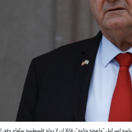
س، أن سياسة إسرائيل "واضحة وثابتة"، قائلا إن لا دولة فلسطينية ستُقام وفق ا