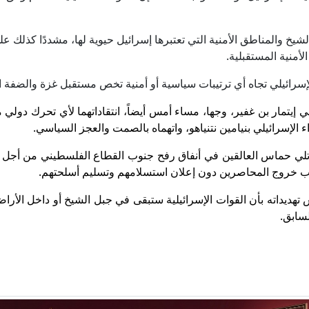
والمناطق الأمنية التي تعتبرها إسرائيل حيوية لها، مشددًا كذلك عل
منية المستقبلية.
ائيلي تجاه أي ترتيبات سياسية أو أمنية تخص مستقبل غزة والضفة ال
 إيتمار بن غفير، وجها، مساء أمس أيضاً، انتقاداتهما لأي تحرك دولي
 الإسرائيلي بنيامين نتنياهو، واتهماه بالصمت والعجز السياسي.
اتلي حماس العالقين في أنفاق رفح جنوب القطاع الفلسطيني من أجل ال
يب خروج المحاصرين دون إعلان استسلامهم وتسليم أسلحتهم.
 تهديداته بأن القوات الإسرائيلية ستبقى في جبل الشيخ أو داخل الأرا
لسابق.