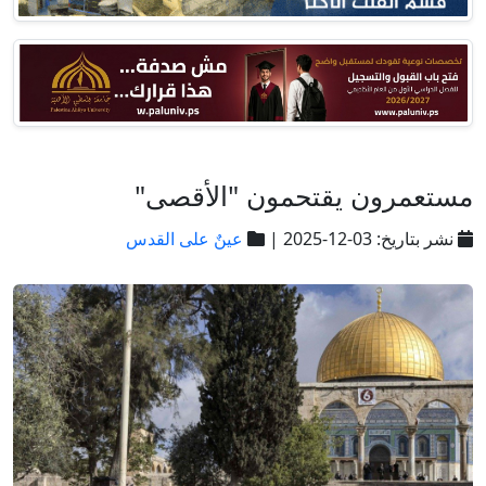
مستعمرون يقتحمون "الأقصى"
نشر بتاريخ: 03-12-2025 |
عينٌ على القدس