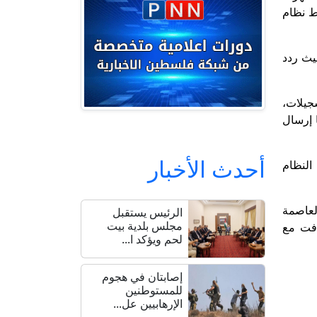
ط نظام
يث ردد
لتسجيلات،
 إرسال
أحدث الأخبار
النظام
لعاصمة
الرئيس يستقبل
مجلس بلدية بيت
افت مع
لحم ويؤكد ا...
إصابتان في هجوم
للمستوطنين
الإرهابيين عل...