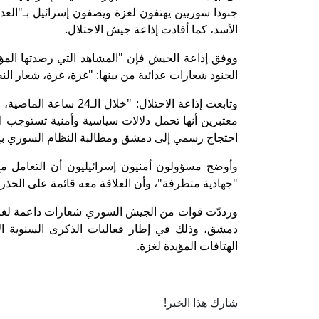
جنودا سوريين يهتفون لغزة ويصفون إسرائيل بـ"الع
الأسد، كما أفادت إذاعة جيش الاحتلال.
ووفق إذاعة الجيش فإن "المشاهد التي رصدتها المؤ
الجنود شعارات عدائية من بينها: "غزة، غزة، شعار الن
وتابعت إذاعة الاحتلال:
معتبرين أنها تحمل دلالات سياسية وأمنية تستوجب ا
احتجاج رسمي إلى دمشق ومطالبة النظام السوري بإدا
وأوضح مسؤولون أمنيون إسرائيليون أن التعامل مع
"جهادية متطرفة"، وأن العلاقة معه قائمة على الحذر ا
ورددّت قوات من الجيش السوري شعارات داعمة لغز
دمشق، وذلك في إطار فعاليات الذكرى السنوية ال
الهتافات المؤيدة لغزة.
شارك هذا الخبر!