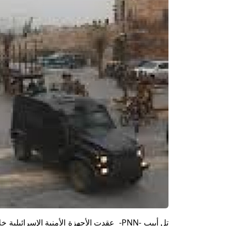
تل أبيب -PNN- عقدت الأجهزة الأمنية الإ