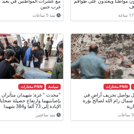
ن مواطنا ويعتدون على طواقم
مع عشرات المواطنين في يعبد 
ف
غرب جنين
منذ 5 ساعات
PNN مختارات
سياسة
PNN مختارات
ال يواصل تجريف أراضٍ في
"محدث " غزة: شهيدان متأثران
مال رام الله لصالح بؤرة
بإصابتيهما وارتفاع حصيلة ضحايا
رية
الإبادة إلى 73 ألفا و384 شهيدا
منذ ساعتين