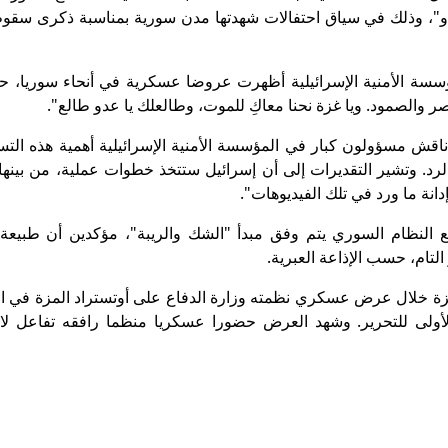
دو"، وذلك في سياق احتفالات شهدتها مدن سورية بمناسبة ذكرى سقو
سسة الأمنية الإسرائيلية أظهرت عروضا عسكرية في أنحاء سوريا، ح
صر والصمود. ويا غزة نحنا معاكِ للموت، وطالعلك يا عدو طالع".
 "خلال الـ24 ساعة الماضية، ناقش مسؤولون كبار في المؤسسة الأمنية الإسرائيلية أهمية هذه ا
لرد. وتشير التقديرات إلى أن إسرائيل ستتخذ خطوات عملية، من بينها
نة ما ورد في تلك الفيديوهات".
 النظام السوري يتم وفق مبدأ "الشك والريبة"، مؤكدين أن طبيعة 
لتام، حسب الإذاعة العبرية.
ة خلال عرض عسكري نظمته وزارة الدفاع على أوتستراد المزة في ا
أولى للتحرير. وشهد العرض حضورا عسكريا منظما رافقه تفاعل ل