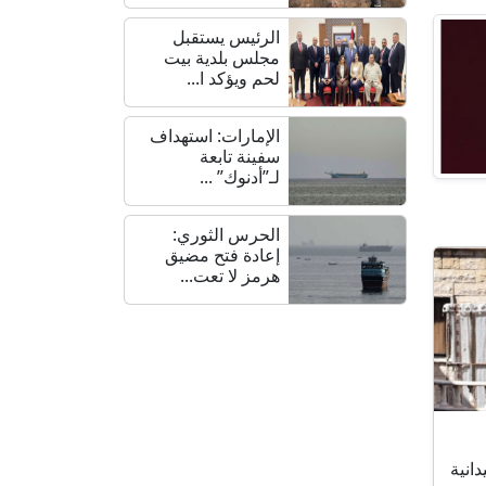
الرئيس يستقبل
مجلس بلدية بيت
لحم ويؤكد ا...
الإمارات: استهداف
سفينة تابعة
لـ”أدنوك” ...
الحرس الثوري:
إعادة فتح مضيق
هرمز لا تعت...
انية