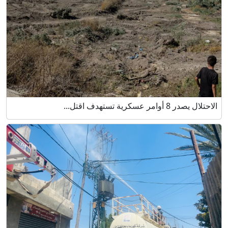
الاحتلال يصدر 8 أوامر عسكرية تستهدف اقتل...