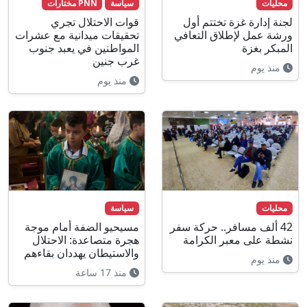
محليات
سياسة
PNN مختارات
لجنة إدارة غزة تختتم أول
قوات الاحتلال تجري
ورشة عمل لإطلاق التعافي
تحقيقات ميدانية مع عشرات
المبكر بغزة
المواطنين في يعبد جنوب
غرب جنين
منذ يوم
منذ يوم
محليات
سياسة
42 ألف مسافر.. حركة سفر
مسيحيو الضفة أمام موجة
نشطة على معبر الكرامة
هجرة متصاعدة: الاحتلال
والاستيطان يهددان بقاءهم
منذ يوم
منذ 17 ساعة