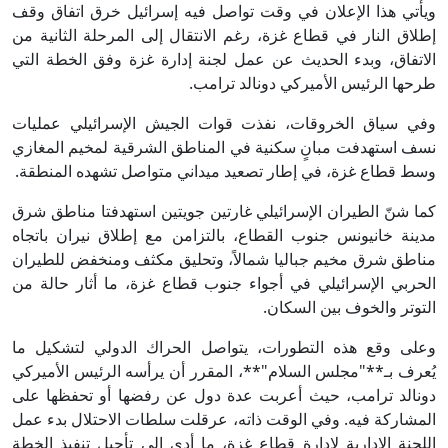
ويأتي هذا الإعلان في وقت تواصل فيه إسرائيل خرق اتفاق وقف
إطلاق النار في قطاع غزة، رغم الانتقال إلى المرحلة الثانية من
الاتفاق، وبدء الحديث عن عمل لجنة إدارة غزة وفق الخطة التي
طرحها الرئيس الأميركي دونالد ترامب.
وفي سياق الخروقات، نفذت قوات الجيش الإسرائيلي عمليات
نسف استهدفت مبانٍ سكنية في المناطق الشرقية لمخيم المغازي
وسط قطاع غزة، في إطار تصعيد ميداني متواصل تشهده المنطقة.
كما شنّ الطيران الإسرائيلي غارتين جويتين استهدفتا مناطق شرق
مدينة خانيونس جنوب القطاع، بالتزامن مع إطلاق نيران باتجاه
مناطق شرق مخيم جباليا شمالاً، وتحليق مكثف ومنخفض للطيران
الحربي الإسرائيلي في أجواء جنوب قطاع غزة، ما أثار حالة من
التوتر والخوف بين السكان.
وعلى وقع هذه التطورات، يتواصل الحراك الدولي لتشكيل ما
يُعرف بـ**"مجلس السلام"**، المقرر أن يرأسه الرئيس الأميركي
دونالد ترامب، حيث أعربت عدة دول عن رفضها أو تحفظها على
المشاركة فيه. وفي الوقت ذاته، عرقلت سلطات الاحتلال بدء عمل
اللجنة الإدارية لإدارة قطاع غزة، ما أدى إلى تأجيل تنفيذ الخطة