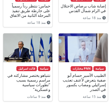
إصابة شاب برصاص الاحتلال
حماس: ننتظر رداً رسمياً
في الرام شمال القدس
على خارطة طريق تنفيذ
المرحلة الثانية من الاتفاق
منذ 18 ساعة
منذ 18 ساعة
سياسة
PNN مختارات
سياسة
قالت اسرائيل
الطبيب الأسير حسام أبو
نتنياهو يختصر مشاركته في
صفية يتعرض لأعنف تعذيب
مراسم رسمية بسبب
إسرائيلي ومصاب بكسور
"تطورات سياسية
في الصدر
وعسكرية"
منذ 15 ساعة
منذ 9 ساعات