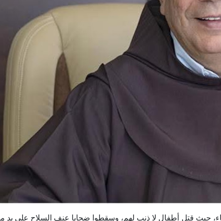
ياء، حيث قتل أطفال لا ذنب لهم، وسقطوا ضحايا عنف السلاح على يد 