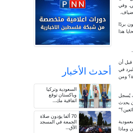
ص. وفي
مضياف.
ن بردًا
ايا هذا
 قبل أن
أحدث الأخبار
لبرد في
ّة؟ ومن
السعودية وتركيا
وباكستان توقع
، يُسجل
اتفاقية مك...
أن يحدث
ئعين؟”
70 ألفا يؤدون صلاة
عمودية
الجمعة في المسجد
الأق...
ن وماذا