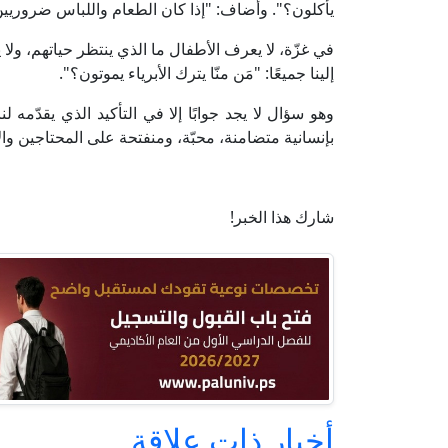
يأكلون؟". وأضاف: "إذا كان الطعام واللباس ضروريين ل
في غزّة، لا يعرف الأطفال ما الذي ينتظر حياتهم، ولا 
إلينا جميعًا: "مَن منّا يترك الأبرياء يموتون؟".
وهو سؤال لا يجد جوابًا إلا في التأكيد الذي يقدّمه ل
بإنسانية متضامنة، محبّة، ومنفتحة على المحتاجين والأ
شارك هذا الخبر!
أخبار ذات علاقة