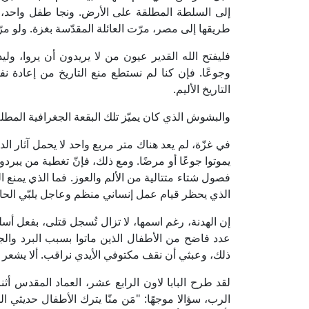
إلى السلطة المطلقة على الأرض. ونجا طفل واحد، أ
طريقها إلى مصر، مرّت العائلة المقدّسة بغزة. ولو م
فليفتح الله القدير عيون من لا يريدون أن يروا، ولي
وجوعًا. فإن كنا لم نستطع منع التاريخ من إعادة نفسه
التاريخ الأليم.
والبشوش الذي كان يميّز تلك البقعة الجغرافية المط
في غزّة، لم يعد هناك متر مربع واحد لا يحمل آثار ال
يموتوا جوعًا أو مرضًا. ومع ذلك، فإنّ تغطية من يبردون
فصول شتاء متتالية من الألم والعوز. فما الذي يمنع 
الذي يحظر قيام عمل إنساني منظم وعاجل يلبّي الحاجا
إن الهدنة، رغم اسمها، لا تزال تُسجل قتلى، بفعل أسل
عدد فاضح من الأطفال الذين ماتوا بسبب البرد والجو
ذلك، وعبثي أن نقف مكتوفي الأيدي نراقب. ألا يشعر م
لقد طرح البابا لاون الرابع عشر، العماد المقدس أ
الرب، سؤالا موجهًا: "مَن منّا يترك الأطفال حديثي ال