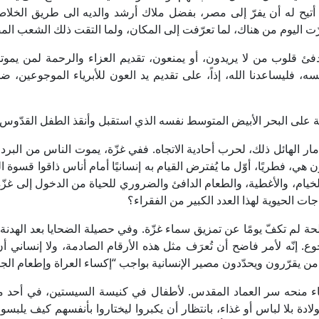
تيح له أن يفرّ إلى مصر، بفضل ملاك أرشد والديه الى طريق الخلا
رّت اليوم من هناك، لما تعرّفت إلى المكان، ولما التقت ذلك الشعب ال
دفئ قلوب من لا يريدون، أو يمنعون، تقديم العزاء والرحمة لمن يموتو
، فليساعدنا الله، إذاً، على تقديم يد العون للأبرياء الموجوعين، ضح
لة على البحر الأبيض المتوسط نفسه الذي استقبل وأنقذ الطفل القدّوس.
دمار الهائل ذلك، لحرب أحادية الاتجاه. ففي غزّة، يموت الناس من البرد
 هي، فطريًا، أوّل ما يُفترض القيام به إنسانيًا أمام أناس ذاقوا قسوة ا
الخيام، والأغطية، والطعام الدافئ والضروري للحياة من الدخول إلى غز
ت الحيوية لهذا العدد الكبير من الفقراء؟
حة لم تكفّ يومًا عن تمزيق سماء غزّة. وفي حصيلة الضحايا بعد الهدنة
ع. إنّه لأمر فاضح أن تُعرَف مثل هذه الأرقام الصادمة، ولا إنساني 
ن يقرّرون ويحدّدون مصير الإنسانية بواجب “إكساء العراة وإطعام الجا
ثناء منحه سر العماد المقدس. لأطفال في كنيسة السيستين، في أحد م
ولادة بلا لباس أو غذاء، بانتظار أن يكبروا ليختاروا بأنفسهم كيف يلبسو