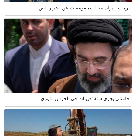
ترمب : إيران تطالب بتعويضات عن أضرار الص...
خامنئي يجري ستة تعيينات في الحرس الثوري ...